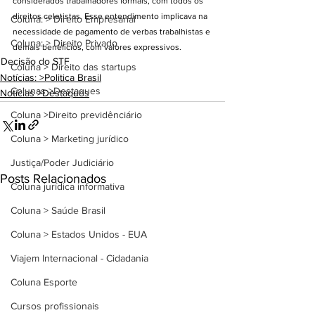
considerados trabalhadores formais, com todos os 
direitos celetistas. Esse entendimento implicava na 
Coluna: > Direito Empresarial
necessidade de pagamento de verbas trabalhistas e 
Coluna: > Direito Privado
demais benefícios, com valores expressivos.
Decisão do STF
Coluna > Direito das startups
Notícias: >Politica Brasil
Colunas >Destaques
Notícias >Destaques
Coluna >Direito previdênciário
Coluna > Marketing jurídico
Justiça/Poder Judiciário
Posts Relacionados
Coluna jurídica informativa
Coluna > Saúde Brasil
Coluna > Estados Unidos - EUA
Viajem Internacional - Cidadania
Coluna Esporte
Cursos profissionais