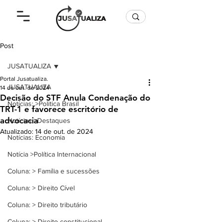
Post
JUSATUALIZA
Portal Jusatualiza.
JUSATUALIZA
14 de out. de 2024
Decisão do STF Anula Condenação do
Notícias: >Politica Brasil
TRT-1 e favorece escritório de
advocacia
Notícias >Destaques
Atualizado:
14 de out. de 2024
Notícias: Economia
Notícia >Política Internacional
Coluna: > Família e sucessões
Coluna: > Direito Cível
Coluna: > Direito tributário
Coluna: > Direito constitucional