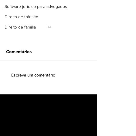
Software jurídico para advogados
Direito de trânsito
Direito de família
Comentários
A transformação digital
Principais Desa
Escreva um comentário
na advocacia: como a IA
Advogado Inicia
pode revolucionar sua
Como Superar 
prática
Obstáculos na 