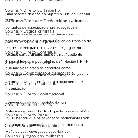
Coluna: > Direito do Trabalho
Uma recente decisão do Supremo Tribunal Federal 
Coluna: > Direito do Consumidor
(STF) trouxe à tona discussões sobre a validade dos 
contratos de associação entre advogados e 
Coluna: > Litígios criminais
escritórios de advocacia, questionados em uma 
ação movida pelo Ministério Público do Trabalho do 
Coluna: > Segurança jurídica
Rio de Janeiro (MPT-RJ). O STF, em julgamento de 
Coluna: > Direito Contratual
recurso extraordinário, anulou a notificação do 
Tribunal Regional do Trabalho da 1ª Região (TRT-1), 
Coluna: > Direito privado
que havia declarado os contratos como 
Coluna: > Constituição e democracia
fraudulentos, impondo a caracterização de vínculo 
empregatício e determinando o pagamento de 
Coluna: > Direito imobiliário
indenização.
Coluna: > Direito Constitucional
Contexto Jurídico - Decisão do STF
Coluna: >Sistema prisional
A decisão anterior do TRT-1, que favoreceu o MPT-
Coluna: > Direito Penal
RJ, sustentou que os advogados participantes sob 
o modelo de associação com o escritório Carlos 
Coluna >Advocacia na prática
Mafra de Laet Advogados deveriam ser 
Coluna >Direitos das mulheres