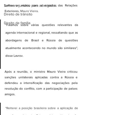
Software jurídico para advogados
Lavrov se reuniu com o ministro das Relações 
Exteriores, 
Mauro Vieira
.
Direito de trânsito
Direito de família
"Falamos sobre várias questões relevantes da 
agenda internacional e regional, ressaltando que as 
abordagens de Brasil e Rússia de questões 
atualmente acontecendo no mundo são similares", 
disse Lavrov.
Após a reunião, o ministro Mauro Vieira criticou 
sanções unilaterais aplicadas contra a Rússia e 
defendeu a intensificação das negociações pela 
resolução do conflito, com a participação de países 
amigos.
"Reiterei a posição brasileira sobre a aplicação de 