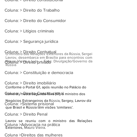
Coluna: > Direito do Trabalho
Coluna: > Direito do Consumidor
Coluna: > Litígios criminais
Coluna: > Segurança jurídica
Coluna: > Direito Contratual
O ministro das Relações Exteriores da Rússia, Sergei 
Lavrov, desembarca em Brasília para encontros com 
Mauro Vieira e Lula — Foto: Divulgação/Governo da 
Coluna: > Direito privado
Rússia
Coluna: > Constituição e democracia
Coluna: > Direito imobiliário
Conforme o Portal G1, após reunião no Palácio do 
Coluna: > Direito Constitucional
Itamaraty
 nesta segunda-feira (17), o ministro dos 
Negócios Estrangeiros da 
Rússia
, Sergey, Lavrov diz 
Coluna: >Sistema prisional
que Brasil e Rússia têm visões 'similares'.
Coluna: > Direito Penal
Lavrov se reuniu com o ministro das Relações 
Coluna >Advocacia na prática
Exteriores, 
Mauro Vieira
.
Coluna >Direitos das mulheres