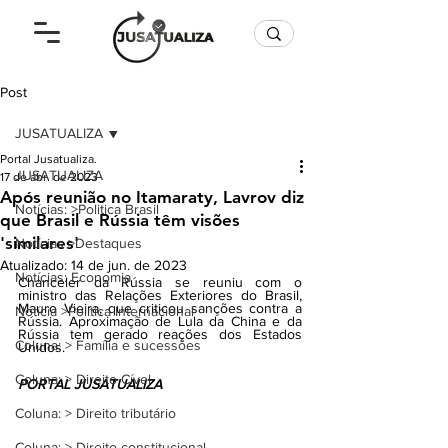
Post
JUSATUALIZA
Portal Jusatualiza.
JUSATUALIZA
17 de abr. de 2023
Após reunião no Itamaraty, Lavrov diz
Notícias: >Politica Brasil
que Brasil e Rússia têm visões
'similares'
Notícias >Destaques
Atualizado:
14 de jun. de 2023
Notícias: Economia
Chanceler da Rússia se reuniu com o 
ministro das Relações Exteriores do Brasil, 
Mauro Vieira, que criticou sanções contra a 
Notícia >Política Internacional
Rússia. Aproximação de Lula da China e da 
Rússia tem gerado reações dos Estados 
Coluna: > Família e sucessões
Unidos.
Coluna: > Direito Cível
PORTAL JUSATUALIZA
Coluna: > Direito tributário
Coluna: > Direito constitucional