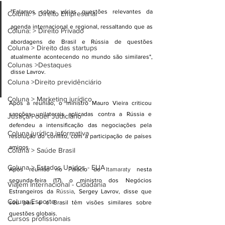
"Falamos sobre várias questões relevantes da 
Coluna: > Direito Empresarial
agenda internacional e regional, ressaltando que as 
Coluna: > Direito Privado
abordagens de Brasil e Rússia de questões 
Coluna > Direito das startups
atualmente acontecendo no mundo são similares", 
Colunas >Destaques
disse Lavrov.
Coluna >Direito previdênciário
Coluna > Marketing jurídico
Após a reunião, o ministro Mauro Vieira criticou 
sanções unilaterais aplicadas contra a Rússia e 
Justiça/Poder Judiciário
defendeu a intensificação das negociações pela 
Coluna jurídica informativa
resolução do conflito, com a participação de países 
amigos.
Coluna > Saúde Brasil
Coluna > Estados Unidos - EUA
Após reunião no Palácio do 
Itamaraty
 nesta 
segunda-feira (17), o ministro dos Negócios 
Viajem Internacional - Cidadania
Estrangeiros da 
Rússia
, Sergey Lavrov, disse que 
Coluna Esporte
seu país e o Brasil têm visões similares sobre 
questões globais.
Cursos profissionais