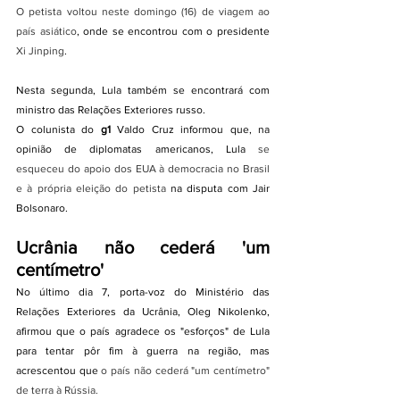
O petista voltou neste domingo (16) de viagem ao 
país asiático
, onde se encontrou com o presidente 
Xi Jinping
.
Nesta segunda, Lula também se encontrará com 
ministro das Relações Exteriores russo.
O colunista do 
g1 
Valdo Cruz informou que, na 
opinião de diplomatas americanos, Lula 
se 
esqueceu do apoio dos EUA à democracia no Brasil 
e à própria eleição do petista
 na disputa com Jair 
Bolsonaro.
Ucrânia não cederá 'um 
centímetro'
No último dia 7, porta-voz do Ministério das 
Relações Exteriores da Ucrânia, Oleg Nikolenko, 
afirmou que o país agradece os "esforços" de Lula 
para tentar pôr fim à guerra na região, mas 
acrescentou que 
o país não cederá "um centímetro" 
de terra à Rússia.