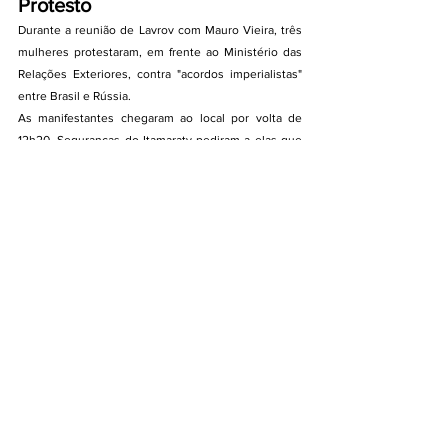
Protesto
Durante a reunião de Lavrov com Mauro Vieira, três 
mulheres protestaram, em frente ao Ministério das 
Relações Exteriores, contra "acordos imperialistas" 
entre Brasil e Rússia.
As manifestantes chegaram ao local por volta de 
12h20. Seguranças do Itamaraty pediram a elas que 
se retirassem da frente do prédio.
Fonte: Portal G1
g1
UOL
Estadão
economia
globo
Folhadesãopaulo
guerra
Rússia
Notícia >Política Internacional
Notícias: >Politica Brasil
Notícias >Destaques