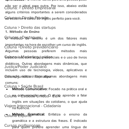
não ser o ideal para outra. Por isso, abaixo estão 
Coluna: > Direito Empresarial
alguns critérios importantes a serem considerados 
Coluna: > Direito Privado
ao escolher o curso de inglês perfeito para você.
Coluna > Direito das startups
1. 
Método de Ensino
Colunas >Destaques
O método de ensino é um dos fatores mais 
importantes na hora de escolher um curso de inglês. 
Coluna >Direito previdênciário
Algumas pessoas preferem métodos mais 
Coluna > Marketing jurídico
tradicionais, com aulas presenciais e o uso de livros 
didáticos. Outras abordagens mais dinâmicas, que 
Justiça/Poder Judiciário
incluem uso de tecnologia, vídeos, aplicativos e 
Coluna jurídica informativa
interação online. Veja algumas abordagens mais 
comuns:
Coluna > Saúde Brasil
Método Comunicativo:
 Focado na prática oral e 
na comunicação real. O aluno aprende a falar 
Coluna > Estados Unidos - EUA
inglês em situações do cotidiano, o que ajuda 
Viajem Internacional - Cidadania
na fluência.
Método Gramatical:
 Enfatiza o ensino da 
Coluna Esporte
gramática e a estrutura das frases. É indicado 
Cursos profissionais
para quem prefere aprender uma língua de 