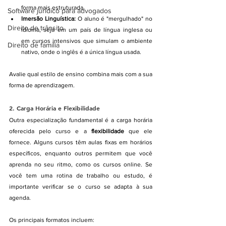
forma mais estruturada.
Software jurídico para advogados
Imersão Linguística:
 O aluno é "mergulhado" no 
Direito de trânsito
idioma, seja em um país de língua inglesa ou 
em cursos intensivos que simulam o ambiente 
Direito de família
nativo, onde o inglês é a única língua usada.
Avalie qual estilo de ensino combina mais com a sua 
forma de aprendizagem.
2. 
Carga Horária e Flexibilidade
Outra especialização fundamental é a carga horária 
oferecida pelo curso e a 
flexibilidade
 que ele 
fornece. Alguns cursos têm aulas fixas em horários 
específicos, enquanto outros permitem que você 
aprenda no seu ritmo, como os cursos online. Se 
você tem uma rotina de trabalho ou estudo, é 
importante verificar se o curso se adapta à sua 
agenda.
Os principais formatos incluem: