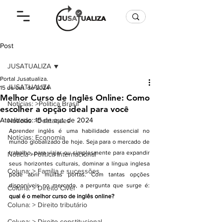
Post
JUSATUALIZA
Portal Jusatualiza.
JUSATUALIZA
15 de out. de 2024
Melhor Curso de Inglês Online: Como
Notícias: >Politica Brasil
escolher a opção ideal para você
Atualizado:
15 de out. de 2024
Notícias >Destaques
Aprender inglês é uma habilidade essencial no 
Notícias: Economia
mundo globalizado de hoje. Seja para o mercado de 
trabalho, para viajar ou simplesmente para expandir 
Notícia >Política Internacional
seus horizontes culturais, dominar a língua inglesa 
Coluna: > Família e sucessões
pode abrir muitas portas. Com tantas opções 
disponíveis no mercado, a pergunta que surge é: 
Coluna: > Direito Cível
qual é o melhor curso de inglês online?
Coluna: > Direito tributário
Coluna: > Direito constitucional