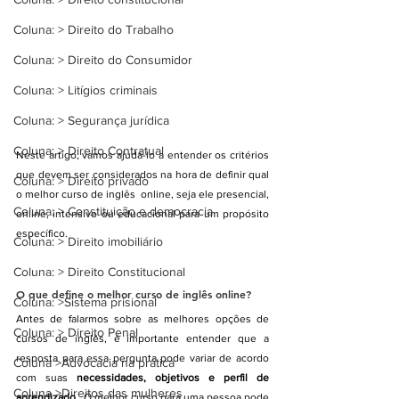
Coluna: > Direito do Trabalho
Coluna: > Direito do Consumidor
Coluna: > Litígios criminais
Coluna: > Segurança jurídica
Coluna: > Direito Contratual
Neste artigo, vamos ajudá-lo a entender os critérios 
que devem ser considerados na hora de definir qual 
Coluna: > Direito privado
o melhor curso de inglês  online, seja ele presencial, 
Coluna: > Constituição e democracia
online, intensivo ou educacional para um propósito 
específico.
Coluna: > Direito imobiliário
Coluna: > Direito Constitucional
O que define o melhor curso de inglês online?
Coluna: >Sistema prisional
Antes de falarmos sobre as melhores opções de 
Coluna: > Direito Penal
cursos de inglês, é importante entender que a 
resposta para essa pergunta pode variar de acordo 
Coluna >Advocacia na prática
com suas 
necessidades, objetivos e perfil de 
Coluna >Direitos das mulheres
aprendizado
 . O melhor curso para uma pessoa pode 