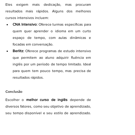
Eles exigem mais dedicação, mas procuram 
resultados mais rápidos. Alguns dos melhores 
cursos intensivos incluem:
CNA Intensivo:
 Oferece turmas específicas para 
quem quer aprender o idioma em um curto 
espaço de tempo, com aulas dinâmicas e 
focadas em conversação.
Berlitz:
 Oferece programas de estudo intensivo 
que permitem ao aluno adquirir fluência em 
inglês por um período de tempo limitado. Ideal 
para quem tem pouco tempo, mas precisa de 
resultados rápidos.
Conclusão
Escolher o 
melhor curso de inglês
 depende de 
diversos fatores, como seu objetivo de aprendizado, 
seu tempo disponível e seu estilo de aprendizado. 
Felizmente, há uma variedade de opções 
disponíveis, desde cursos online flexíveis até 
intensivos presenciais, o que significa que você 