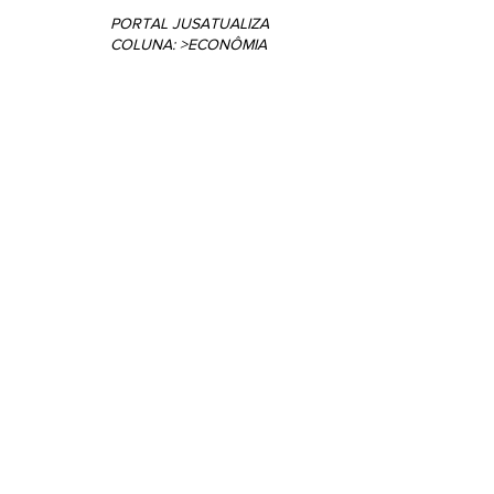
Coluna: > Litígios criminais
Coluna: > Segurança ju
PORTAL JUSATUALIZA 
COLUNA: >ECONÔMIA
Coluna: > Direito privado
Coluna: > Constituição 
Coluna: > Direito imobiliário
Coluna: > Direito Cons
Coluna: >Sistema prisional
Coluna: > Direito Penal
Coluna >Direitos das mulheres
Coluna: > Direito 
Coluna: > Direito Privado
Coluna > Direito das sta