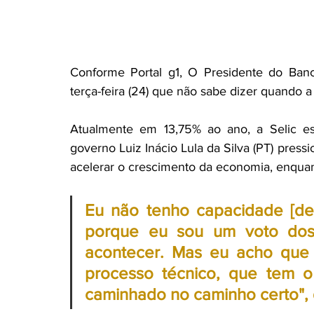
Coluna >Direito previdênciário
Coluna > Marketing
Conforme Portal g1, O Presidente do Banc
Coluna jurídica informativa
Coluna > Saúde Brasil
terça-feira (24) que não sabe dizer quando a 
Atualmente em 13,75% ao ano, a Selic es
governo Luiz Inácio Lula da Silva (PT) press
acelerar o crescimento da economia, enquant
Eu não tenho capacidade [de d
porque eu sou um voto dos 
acontecer. Mas eu acho que 
processo técnico, que tem o
caminhado no caminho certo", 