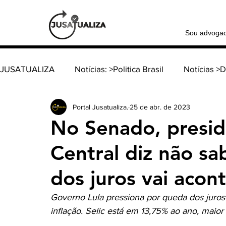
Sou advoga
JUSATUALIZA
Notícias: >Politica Brasil
Notícias >
Portal Jusatualiza.
25 de abr. de 2023
Notícia >Política Internacional
Coluna: > Família e
No Senado, presi
Central diz não s
Coluna: > Direito tributário
Coluna: > Direito consti
dos juros vai acon
Coluna: > Direito do Trabalho
Coluna: > Direito d
Governo Lula pressiona por queda dos juros 
inflação. Selic está em 13,75% ao ano, maio