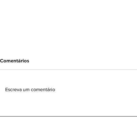
Comentários
Escreva um comentário
Quando o compliance deixa
A transform
de ser valor e vira narrativa:
advocacia:
o alerta silencioso do caso
revoluciona
HAPVIDA