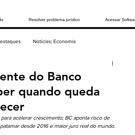
do
Resolver problema jurídico
Acessar Softwa
Destaques
Notícias: Economia
Login/Registre
 sucessões
Coluna: > Direito Cível
dente do Banco
aber quando queda
tucional
tecer
o Consumidor
para acelerar crescimento; BC aponta risco de 
r patamar desde 2016 e maior juro real do mundo.