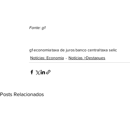
Fonte: g1
g1
economia
taxa de juros
banco central
taxa selic
Notícias: Economia
Notícias >Destaques
Posts Relacionados