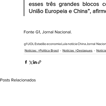
esses três grandes blocos c
União Europeia e China”, afir
Fonte G1, Jornal Nacional.
g1
UOL
Estadão
economia
Lula
notícia
China
Jornal Nacion
Notícias: >Politica Brasil
Notícias >Destaques
Notíci
Posts Relacionados