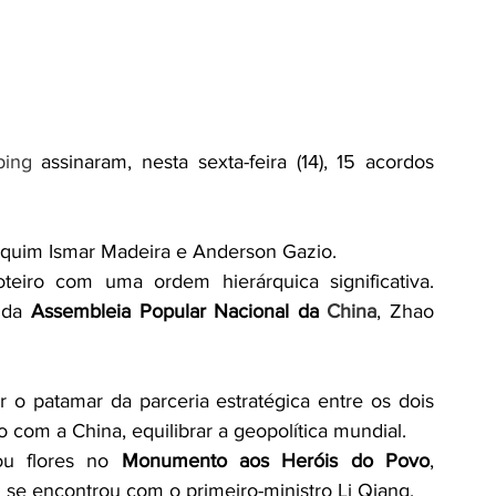
 jurídico
Justiça/Poder Judiciário
ping
 assinaram, nesta sexta-feira (14), 15 acordos 
equim Ismar Madeira e Anderson Gazio.
eiro com uma ordem hierárquica significativa. 
 da 
Assembleia Popular Nacional da 
China
, Zhao 
 o patamar da parceria estratégica entre os dois 
o com a China, equilibrar a geopolítica mundial.
ou flores no 
Monumento aos Heróis do Povo
, 
se encontrou com o primeiro-ministro Li Qiang.