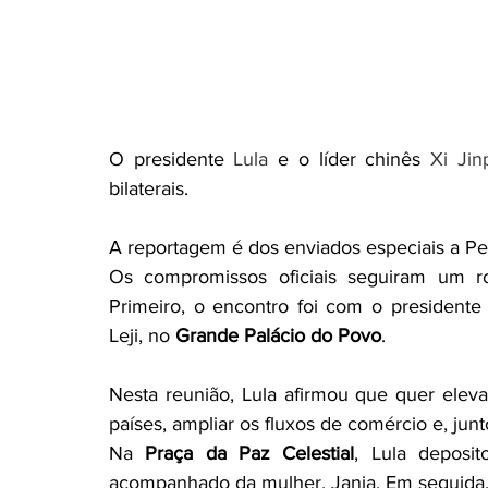
Coluna >Direito previdênciário
Coluna > Marketing
Coluna jurídica informativa
Coluna > Saúde Brasil
O presidente 
Lula
 e o líder chinês 
Xi Jin
bilaterais. 
A reportagem é dos enviados especiais a P
Os compromissos oficiais seguiram um rot
Primeiro, o encontro foi com o presidente
Leji, no 
Grande Palácio do Povo
. 
Nesta reunião, Lula afirmou que quer elevar
países, ampliar os fluxos de comércio e, junt
Na 
Praça da Paz Celestial
, Lula deposit
acompanhado da mulher, Janja. Em seguida, 