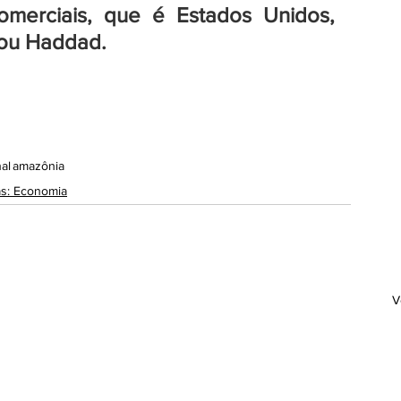
omerciais, que é Estados Unidos, 
mou Haddad.
al
amazônia
as: Economia
V