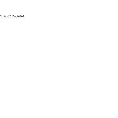
rídica
Coluna: > Direito Contratual
SIL >ECONOMIA
e democracia
titucional
Coluna >Advocacia na prática
Empresarial
rtups
Colunas >Destaques