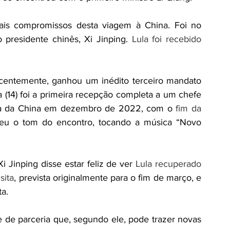
À tarde, o presidente Lula teve os principais compromissos desta viagem à China. Foi no 
presidente chinês, Xi Jinping. 
Lula foi recebido 
ecentemente, ganhou um inédito terceiro mandato 
a (14) foi a primeira recepção completa a um chefe 
ra da China em dezembro de 2022, com o 
fim da 
deu o tom do encontro, tocando a música “Novo 
 Jinping disse estar feliz de ver 
Lula recuperado 
sita
, prevista originalmente para o fim de março, e 
a.
 de parceria que, segundo ele, pode trazer novas 