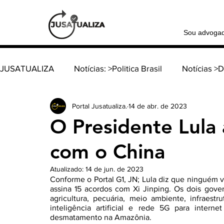
Sou advoga
JUSATUALIZA
Notícias: >Politica Brasil
Notícias >
Portal Jusatualiza.
14 de abr. de 2023
Notícia >Política Internacional
Coluna: > Família e
O Presidente Lula 
com o China
Coluna: > Direito tributário
Coluna: > Direito consti
Atualizado:
14 de jun. de 2023
Conforme o Portal G1, JN; Lula diz que ninguém va
Coluna: > Direito do Trabalho
Coluna: > Direito d
assina 15 acordos com Xi Jinping. Os dois gover
agricultura, pecuária, meio ambiente, infraestr
inteligência artificial e rede 5G para intern
desmatamento na Amazônia.