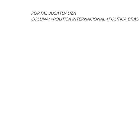
Coluna: > Litígios criminais
Coluna: > Segurança ju
PORTAL JUSATUALIZA
COLUNA: >POLÍTICA INTERNACIONAL >POLÍTICA BRA
Coluna: > Direito privado
Coluna: > Constituição 
Coluna: > Direito imobiliário
Coluna: > Direito Cons
Coluna: >Sistema prisional
Coluna: > Direito Penal
Coluna >Direitos das mulheres
Coluna: > Direito 
Coluna: > Direito Privado
Coluna > Direito das sta