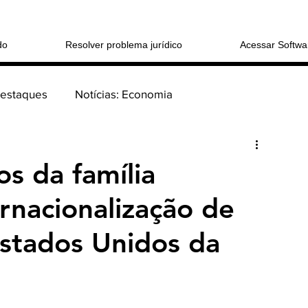
do
Resolver problema jurídico
Acessar Softwa
Destaques
Notícias: Economia
Login/Registre
 sucessões
Coluna: > Direito Cível
os da família
rnacionalização de
tucional
stados Unidos da
o Consumidor