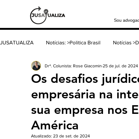
Sou advoga
JUSATUALIZA
Notícias: >Politica Brasil
Notícias >
Drª. Colunista: Rose Giacomin
25 de jul. de 2024
Notícia >Política Internacional
Coluna: > Família e
Os desafios jurídic
empresária na inte
Coluna: > Direito tributário
Coluna: > Direito consti
sua empresa nos E
Coluna: > Direito do Trabalho
Coluna: > Direito d
América
Atualizado:
23 de set. de 2024