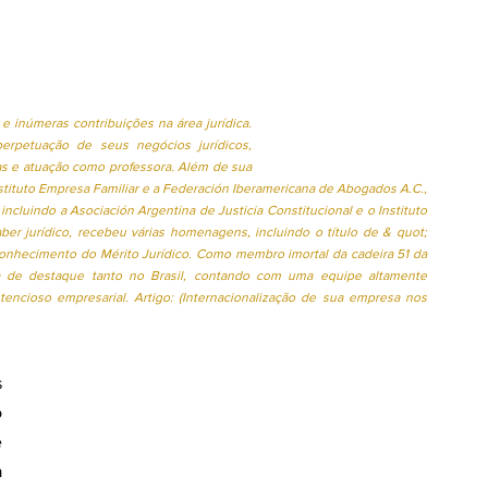
rídica
Coluna: > Direito Contratual
e democracia
inúmeras contribuições na área jurídica. 
erpetuação de seus negócios jurídicos, 
s e atuação como professora. Além de sua 
titucional
Instituto Empresa Familiar e a Federación Iberamericana de Abogados A.C., 
luindo a Asociación Argentina de Justicia Constitucional e o Instituto 
r jurídico, recebeu várias homenagens, incluindo o título de & quot; 
hecimento do Mérito Jurídico. Como membro imortal da cadeira 51 da 
Coluna >Advocacia na prática
ra de destaque tanto no Brasil, contando com uma equipe altamente 
tencioso empresarial. Artigo: (Internacionalização de sua empresa nos 
Empresarial
 
 
 
rtups
Colunas >Destaques
 