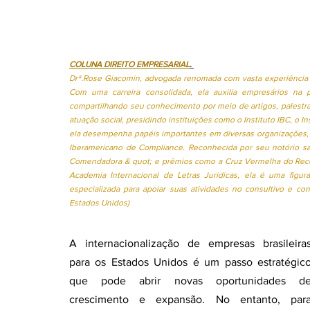
Coluna: > Litígios criminais
Coluna: > Segurança ju
Coluna: > Direito privado
Coluna: > Constituição 
COLUNA DIREITO EMPRESARIAL
.
Drª.Rose Giacomin, advogada renomada com vasta experiência e 
Com uma carreira consolidada, ela auxilia empresários na p
compartilhando seu conhecimento por meio de artigos, palestra
Coluna: > Direito imobiliário
Coluna: > Direito Cons
atuação social, presidindo instituições como o Instituto IBC, o 
ela desempenha papéis importantes em diversas organizações, inc
Iberamericano de Compliance. Reconhecida por seu notório sabe
Comendadora & quot; e prêmios como a Cruz Vermelha do Recon
Coluna: >Sistema prisional
Coluna: > Direito Penal
Academia Internacional de Letras Jurídicas, ela é uma figu
especializada para apoiar suas atividades no consultivo e con
Estados Unidos)
Coluna >Direitos das mulheres
Coluna: > Direito 
A internacionalização de empresas brasileiras
para os Estados Unidos é um passo estratégico
que pode abrir novas oportunidades de
Coluna: > Direito Privado
Coluna > Direito das sta
crescimento e expansão. No entanto, para