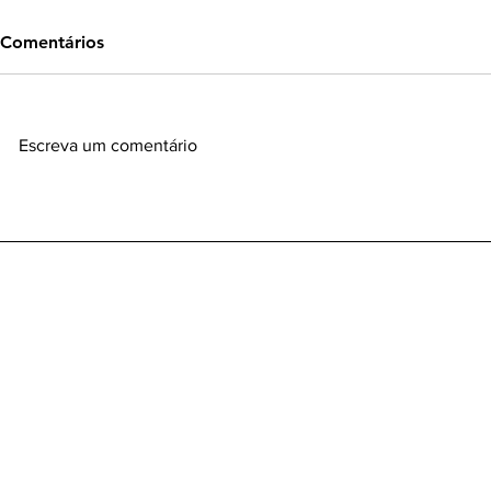
Comentários
Escreva um comentário
Vamos passar o chapéu para
acalmar os credores. Será?