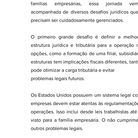
famílias empresárias, essa jornada vem
acompanhada de diversos desafios jurídicos que
Coluna >Direito previdênciário
Coluna > Marketing
precisam ser cuidadosamente gerenciados. 
Coluna jurídica informativa
Coluna > Saúde Brasil
O primeiro grande desafio é definir a melhor
estrutura jurídica e tributária para a operação
opções, como a formação de uma filial, subsidi
estruturas tem implicações fiscais diferentes, tan
pode otimizar a carga tributária e evitar
problemas legais futuros.
Os Estados Unidos possuem um sistema legal com
empresas devem estar atentas às regulamentações
operações. Isso inclui desde leis trabalhistas a
visto para a família empresária. O não cumprim
outros problemas legais.