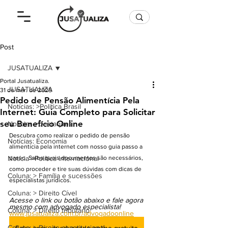
Post
JUSATUALIZA
Portal Jusatualiza.
JUSATUALIZA
31 de mar. de 2025
Pedido de Pensão Alimentícia Pela
Notícias: >Politica Brasil
Internet: Guia Completo para Solicitar
seu Benefício Online
Notícias >Destaques
Descubra como realizar o pedido de pensão 
Notícias: Economia
alimentícia pela internet com nosso guia passo a 
Notícia >Política Internacional
passo. Saiba quais documentos são necessários, 
como proceder e tire suas dúvidas com dicas de 
Coluna: > Família e sucessões
especialistas jurídicos.
Coluna: > Direito Cível
Acesse o link ou botão abaixo e fale agora 
mesmo com advogado especialista!
Coluna: > Direito tributário
www.jusatualiza.com.br/advogadoonline
Coluna: > Direito constitucional