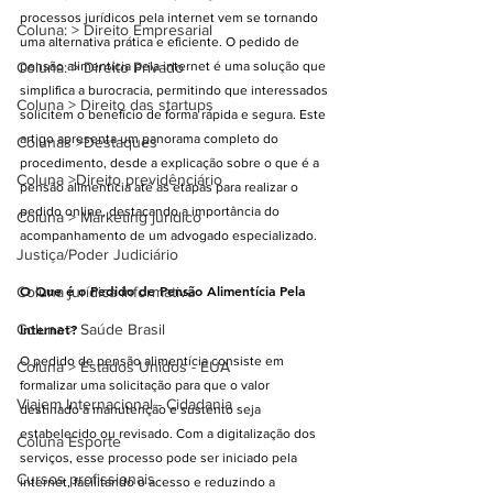
processos jurídicos pela internet vem se tornando 
Coluna: > Direito Empresarial
uma alternativa prática e eficiente. O pedido de 
Coluna: > Direito Privado
pensão alimentícia pela internet é uma solução que 
simplifica a burocracia, permitindo que interessados 
Coluna > Direito das startups
solicitem o benefício de forma rápida e segura. Este 
artigo apresenta um panorama completo do 
Colunas >Destaques
procedimento, desde a explicação sobre o que é a 
Coluna >Direito previdênciário
pensão alimentícia até as etapas para realizar o 
pedido online, destacando a importância do 
Coluna > Marketing jurídico
acompanhamento de um advogado especializado.
Justiça/Poder Judiciário
O Que é o Pedido de Pensão Alimentícia Pela 
Coluna jurídica informativa
Coluna > Saúde Brasil
Internet?
O pedido de pensão alimentícia consiste em 
Coluna > Estados Unidos - EUA
formalizar uma solicitação para que o valor 
Viajem Internacional - Cidadania
destinado à manutenção e sustento seja 
estabelecido ou revisado. Com a digitalização dos 
Coluna Esporte
serviços, esse processo pode ser iniciado pela 
Cursos profissionais
internet, facilitando o acesso e reduzindo a 