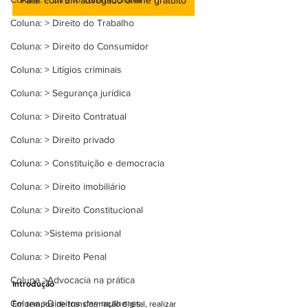
Falar com um advogado online gratuito
Coluna: > Direito do Trabalho
Coluna: > Direito do Consumidor
Coluna: > Litígios criminais
Coluna: > Segurança jurídica
Coluna: > Direito Contratual
Coluna: > Direito privado
Coluna: > Constituição e democracia
Coluna: > Direito imobiliário
Coluna: > Direito Constitucional
Coluna: >Sistema prisional
Coluna: > Direito Penal
Coluna >Advocacia na prática
Introdução
Coluna >Direitos das mulheres
Em tempos de transformação digital, realizar 