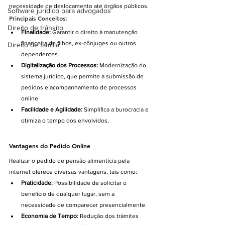
necessidade de deslocamento até órgãos públicos.
Software jurídico para advogados
Principais Conceitos:
Direito de trânsito
Finalidade:
 Garantir o direito à manutenção 
financeira de filhos, ex-cônjuges ou outros 
Direito de família
dependentes.
Digitalização dos Processos:
 Modernização do 
sistema jurídico, que permite a submissão de 
pedidos e acompanhamento de processos 
online.
Facilidade e Agilidade:
 Simplifica a burocracia e 
otimiza o tempo dos envolvidos.
Vantagens do Pedido Online
Realizar o pedido de pensão alimentícia pela 
internet oferece diversas vantagens, tais como:
Praticidade:
 Possibilidade de solicitar o 
benefício de qualquer lugar, sem a 
necessidade de comparecer presencialmente.
Economia de Tempo:
 Redução dos trâmites 