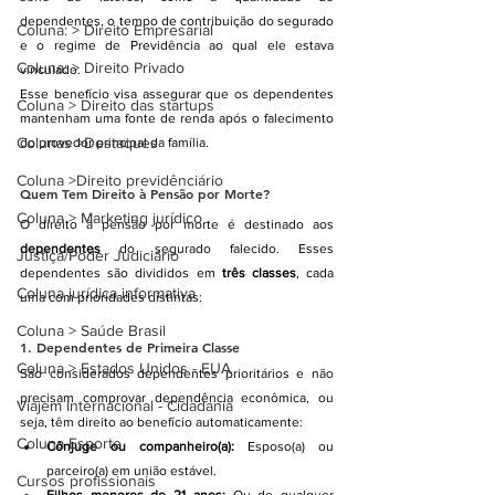
dependentes, o tempo de contribuição do segurado 
Coluna: > Direito Empresarial
e o regime de Previdência ao qual ele estava 
Coluna: > Direito Privado
vinculado.
Esse benefício visa assegurar que os dependentes 
Coluna > Direito das startups
mantenham uma fonte de renda após o falecimento 
Colunas >Destaques
do provedor principal da família.
Coluna >Direito previdênciário
Quem Tem Direito à Pensão por Morte?
Coluna > Marketing jurídico
O direito à pensão por morte é destinado aos 
dependentes
 do segurado falecido. Esses 
Justiça/Poder Judiciário
dependentes são divididos em 
três classes
, cada 
Coluna jurídica informativa
uma com prioridades distintas:
Coluna > Saúde Brasil
1. 
Dependentes de Primeira Classe
Coluna > Estados Unidos - EUA
São considerados dependentes prioritários e não 
precisam comprovar dependência econômica, ou 
Viajem Internacional - Cidadania
seja, têm direito ao benefício automaticamente:
Coluna Esporte
Cônjuge ou companheiro(a):
 Esposo(a) ou 
parceiro(a) em união estável.
Cursos profissionais
Filhos menores de 21 anos:
 Ou de qualquer 