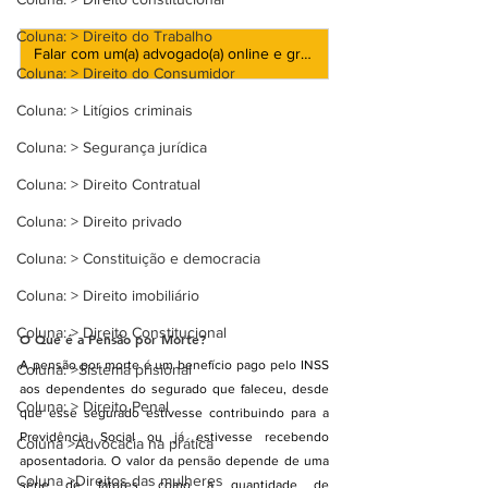
Coluna: > Direito do Trabalho
Falar com um(a) advogado(a) online e gratuito!
Coluna: > Direito do Consumidor
Coluna: > Litígios criminais
Coluna: > Segurança jurídica
Coluna: > Direito Contratual
Coluna: > Direito privado
Coluna: > Constituição e democracia
Coluna: > Direito imobiliário
Coluna: > Direito Constitucional
O Que é a Pensão por Morte?
A pensão por morte é um benefício pago pelo INSS 
Coluna: >Sistema prisional
aos dependentes do segurado que faleceu, desde 
Coluna: > Direito Penal
que esse segurado estivesse contribuindo para a 
Previdência Social ou já estivesse recebendo 
Coluna >Advocacia na prática
aposentadoria. O valor da pensão depende de uma 
Coluna >Direitos das mulheres
série de fatores, como a quantidade de 