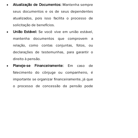
Atualização de Documentos:
 Mantenha sempre 
seus documentos e os de seus dependentes 
atualizados, pois isso facilita o processo de 
solicitação de benefícios.
União Estável:
 Se você vive em união estável, 
mantenha documentos que comprovem a 
relação, como contas conjuntas, fotos, ou 
declarações de testemunhas, para garantir o 
direito à pensão.
Planeje-se Financeiramente:
 Em caso de 
falecimento do cônjuge ou companheiro, é 
importante se organizar financeiramente, já que 
o processo de concessão da pensão pode 
demorar algumas semanas.
Conclusão
A pensão por morte é um direito importante para os 
dependentes de um segurado falecido, garantindo 
segurança financeira em momentos delicados. Saber 
quem tem direito à pensão por morte e como 