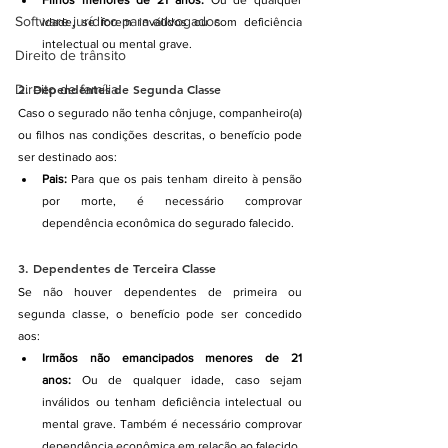
Software jurídico para advogados
idade, se forem inválidos ou com deficiência 
intelectual ou mental grave.
Direito de trânsito
2. 
Dependentes de Segunda Classe
Direito de família
Caso o segurado não tenha cônjuge, companheiro(a) 
ou filhos nas condições descritas, o benefício pode 
ser destinado aos:
Pais:
 Para que os pais tenham direito à pensão 
por morte, é necessário comprovar 
dependência econômica do segurado falecido.
3. 
Dependentes de Terceira Classe
Se não houver dependentes de primeira ou 
segunda classe, o benefício pode ser concedido 
aos:
Irmãos não emancipados menores de 21 
anos:
 Ou de qualquer idade, caso sejam 
inválidos ou tenham deficiência intelectual ou 
mental grave. Também é necessário comprovar 
dependência econômica em relação ao falecido.