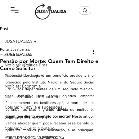
Post
JUSATUALIZA
Portal Jusatualiza.
JUSATUALIZA
15 de out. de 2024
Pensão por Morte: Quem Tem Direito e
Notícias: >Politica Brasil
Como Solicitar
Notícias >Destaques
A pensão por morte é um benefício previdenciário 
oferecido pelo Instituto Nacional do Seguro Social 
Notícias: Economia
(INSS) aos dependentes de um segurado falecido. 
Esse benefício tem como objetivo amparar 
Notícia >Política Internacional
financeiramente os familiares após a morte de um 
Coluna: > Família e sucessões
contribuinte. Mas a grande dúvida de muitos é: 
quem tem direito à pensão por morte
? Neste artigo, 
Coluna: > Direito Cível
vamos abordar quem pode receber esse benefício, 
Coluna: > Direito tributário
quais os critérios para solicitação, e as principais 
regras para garantir o pagamento.
Coluna: > Direito constitucional