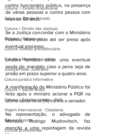
contra funcionário público, na presença 
Coluna: > Direito Empresarial
de várias pessoas e contra pessoa com 
Coluna: > Direito Privado
mais de 60 anos.
Coluna > Direito das startups
Se a Justiça concordar com o Ministério 
Colunas >Destaques
Público, Moro pode até ser preso após 
eventual processo.
Coluna >Direito previdênciário
Coluna > Marketing jurídico
Lindôra também pede uma eventual 
perda do mandato caso a pena seja de 
Justiça/Poder Judiciário
prisão em prazo superior a quatro anos.
Coluna jurídica informativa
A manifestação do Ministério Público foi 
Coluna > Saúde Brasil
feita após o ministro acionar a PGR na 
Coluna > Estados Unidos - EUA
última sexta-feira (14) contra o senador.
Viajem Internacional - Cidadania
Na representação, o advogado de 
Coluna Esporte
Mendes, Rodrigo Mudrovitsch, faz 
menção a uma reportagem da revista 
Cursos profissionais