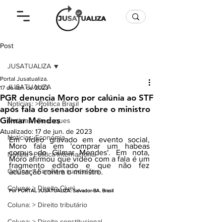
Post
JUSATUALIZA
Portal Jusatualiza.
JUSATUALIZA
17 de abr. de 2023
PGR denuncia Moro por calúnia ao STF
Notícias: >Politica Brasil
após fala do senador sobre o ministro
Gilmar Mendes
Notícias >Destaques
Atualizado:
17 de jun. de 2023
Notícias: Economia
Em vídeo gravado em evento social, 
Moro fala em 'comprar um habeas 
corpus do Gilmar Mendes'. Em nota, 
Notícia >Política Internacional
Moro afirmou que vídeo com a fala é um 
fragmento editado e que não fez 
Coluna: > Família e sucessões
acusação contra o ministro.
Coluna: > Direito Cível
Por PORTAL JUSATUALIZA. Salvador-BA. Brasil
Coluna: > Direito tributário
Coluna: > Direito constitucional