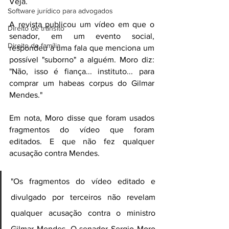
Veja.
Software jurídico para advogados
A revista publicou um vídeo em que o 
Direito de trânsito
senador, em um evento social, 
Direito de família
respondeu a uma fala que menciona um 
possível "suborno" a alguém. Moro diz: 
"Não, isso é fiança... instituto... para 
comprar um habeas corpus do Gilmar 
Mendes."
Em nota, Moro disse que foram usados 
fragmentos do vídeo que foram 
editados. E que não fez qualquer 
acusação contra Mendes.
"Os fragmentos do vídeo editado e 
divulgado por terceiros não revelam 
qualquer acusação contra o ministro 
Gilmar Mendes. O senador Sergio Moro 