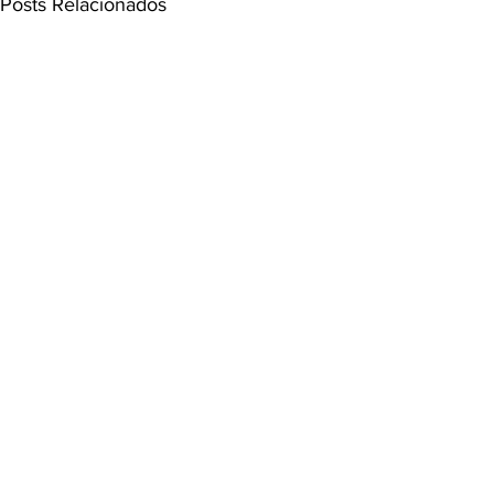
Posts Relacionados
Comentários
Escreva um comentário