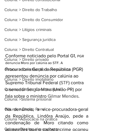
Coluna: > Direito do Trabalho
Coluna: > Direito do Consumidor
Coluna: > Litígios criminais
Coluna: > Segurança jurídica
Coluna: > Direito Contratual
Conforme noticiado pelo Portal G1, 
PGR 
Coluna: > Direito privado
denuncia Moro por calúnia ao STF. A
Procuradoria Geral da República (PGR) 
Coluna: > Constituição e democracia
apresentou denúncia por calúnia ao 
Coluna: > Direito imobiliário
Supremo Tribunal Federal (
STF
) contra 
o senador 
Sergio Moro
 (União-PR) por 
Coluna: > Direito Constitucional
fala sobre o ministro 
Gilmar Mendes
.
Coluna: >Sistema prisional
Na denúncia, a vice-procuradora-geral 
Coluna: > Direito Penal
da República, Lindôra Araújo, pede a 
Coluna >Advocacia na prática
condenação de Moro citando como 
Coluna >Direitos das mulheres
agravantes que o suposto crime ocorreu 