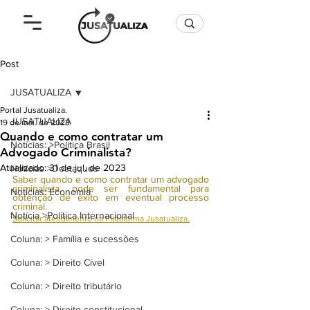
Post
JUSATUALIZA
Portal Jusatualiza.
JUSATUALIZA
19 de mai. de 2023
Quando e como contratar um
Notícias: >Politica Brasil
Advogado Criminalista?
Atualizado:
31 de jul. de 2023
Notícias >Destaques
Saber quando e como contratar um advogado 
criminalista, pode ser fundamental para 
Notícias: Economia
obtenção de êxito em eventual processo 
criminal.
Notícia >Política Internacional
Solicitar atendimento na Plataforma Jusatualiza.
Coluna: > Família e sucessões
Coluna: > Direito Cível
Coluna: > Direito tributário
Coluna: > Direito constitucional