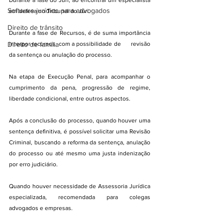
Durante a fase do Júri, ao encontrar um especialista 
Software jurídico para advogados
em defesa no Tribunal do Júri.
Direito de trânsito
Durante a fase de Recursos, é de suma importância 
Direito de família
interpor recursos, com a possibilidade de      revisão 
da sentença ou anulação do processo.
Na etapa de Execução Penal, para acompanhar o 
cumprimento da pena, progressão de regime, 
liberdade condicional, entre outros aspectos.
Após a conclusão do processo, quando houver uma 
sentença definitiva, é possível solicitar uma Revisão 
Criminal, buscando a reforma da sentença, anulação 
do processo ou até mesmo uma justa indenização 
por erro judiciário.
Quando houver necessidade de Assessoria Jurídica 
especializada, recomendada para colegas 
advogados e empresas.