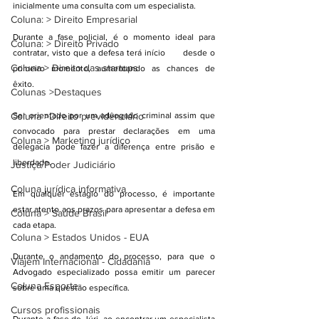
inicialmente uma consulta com um especialista.
Coluna: > Direito Empresarial
Durante a fase policial, é o momento ideal para 
Coluna: > Direito Privado
contratar, visto que a defesa terá início      desde o 
Coluna > Direito das startups
primeiro momento, aumentando as chances de 
êxito. 
Colunas >Destaques
Coluna >Direito previdênciário
Ser orientado por um advogado criminal assim que 
convocado para prestar declarações em uma 
Coluna > Marketing jurídico
delegacia pode fazer a diferença entre prisão e 
liberdade.
Justiça/Poder Judiciário
Coluna jurídica informativa
Em qualquer estágio do processo, é importante 
estar atento aos prazos para apresentar a defesa em 
Coluna > Saúde Brasil
cada etapa.
Coluna > Estados Unidos - EUA
Durante o andamento do processo, para que o 
Viajem Internacional - Cidadania
Advogado especializado possa emitir um parecer 
Coluna Esporte
sobre uma questão específica.
Cursos profissionais