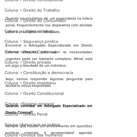
Coluna: > Direito do Trabalho
Quando necessitamos de um especialista na esfera 
Coluna: > Direito do Consumidor
penal, frequentemente nos deparamos com dúvidas 
Coluna: > Litígios criminais
sobre o procedimento adequado. 
Coluna: > Segurança jurídica
Encontrar o Advogado Especializado em Direito 
Coluna: > Direito Contratual
Criminal adequado para suprir as necessidades 
urgentes pode ser bastante complexo. Afinal, está 
Coluna: > Direito privado
em jogo a liberdade de um indivíduo.
Coluna: > Constituição e democracia
Aqui, iremos responder algumas perguntas para 
Coluna: > Direito imobiliário
auxiliá-lo nessa empreitada.
Coluna: > Direito Constitucional
Coluna: >Sistema prisional
Quando contratar um Advogado Especializado em 
Direito Criminal?
Coluna: > Direito Penal
Coluna >Advocacia na prática
Sempre que houver um envolvimento em questões 
jurídicas criminais, é recomendável agendar 
Coluna >Direitos das mulheres