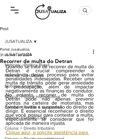
Post
JUSATUALIZA
Portal Jusatualiza.
JUSATUALIZA
31 de mar. de 2024
Recorrer de multa do Detran
Notícias: >Politica Brasil
Quando se trata de recorrer de multa do 
Detran é crucial compreender a 
relevância desse processo para evitar 
Notícias >Destaques
penalidades indesejadas. Receber uma 
multa de trânsito pode gerar ansiedade 
Notícias: Economia
e preocupação, além de impactar 
negativamente as finanças do condutor. 
No entanto,
recorrer de multa do 
Notícia >Política Internacional
Detran pode não apenas prevenir 
pontos na carteira de motorista, mas 
também evitar a suspensão do direito de 
Coluna: > Família e sucessões
dirigir. É essencial reconhecer o direito 
que você possui para contestar a multa, 
Coluna: > Direito Cível
especialmente se considerar que foi 
aplicada de maneira injusta.
Coluna: > Direito tributário
Clique aqui, e 
solicite assistência para 
Coluna: > Direito constitucional