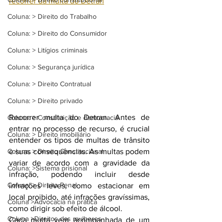
recorrer da multa do Detran
Coluna: > Direito do Trabalho
Coluna: > Direito do Consumidor
Coluna: > Litígios criminais
Coluna: > Segurança jurídica
Coluna: > Direito Contratual
Coluna: > Direito privado
Recorrer multa do Detran. Antes de 
Coluna: > Constituição e democracia
entrar no processo de recurso, é crucial 
Coluna: > Direito imobiliário
entender os tipos de multas de trânsito 
e suas consequências. As multas podem 
Coluna: > Direito Constitucional
variar de acordo com a gravidade da 
Coluna: >Sistema prisional
infração, podendo incluir desde 
Coluna: > Direito Penal
infrações leves, como estacionar em 
local proibido, até infrações gravíssimas, 
Coluna >Advocacia na prática
como dirigir sob efeito de álcool.
Coluna >Direitos das mulheres
Cada multa vem acompanhada de um 