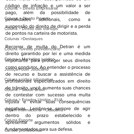
código de infração e um valor a ser 
Coluna: > Direito Empresarial
pago, além da possibilidade de 
Coluna: > Direito Privado
penalidades adicionais, como a 
suspensão do direito de dirigir e a perda 
Coluna > Direito das startups
de pontos na carteira de motorista.
Colunas >Destaques
Recorrer de multa do Detran é um 
Coluna >Direito previdênciário
direito garantido por lei e uma medida 
Coluna > Marketing jurídico
importante para proteger seus direitos 
como condutor. Ao entender o processo 
Justiça/Poder Judiciário
de recurso e buscar a assistência de 
Coluna jurídica informativa
profissionais especializados em direito 
de trânsito, você aumenta suas chances 
Coluna > Saúde Brasil
de contestar com sucesso uma multa 
Coluna > Estados Unidos - EUA
injusta e evitar suas consequências 
negativas. Lembre-se sempre de agir 
Viajem Internacional - Cidadania
dentro do prazo estabelecido e 
Coluna Esporte
apresentar argumentos sólidos e 
fundamentados para sua defesa.
Cursos profissionais