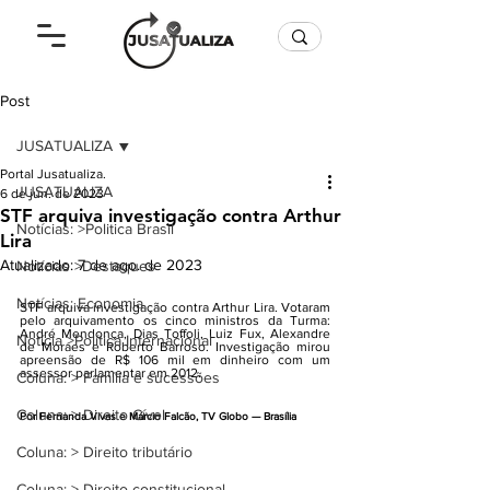
Post
JUSATUALIZA
Portal Jusatualiza.
JUSATUALIZA
6 de jun. de 2023
STF arquiva investigação contra Arthur
Notícias: >Politica Brasil
Lira
Atualizado:
7 de ago. de 2023
Notícias >Destaques
Notícias: Economia
STF arquiva investigação contra Arthur Lira. Votaram 
pelo arquivamento os cinco ministros da Turma: 
André Mendonça, Dias Toffoli, Luiz Fux, Alexandre 
Notícia >Política Internacional
de Moraes e Roberto Barroso. Investigação mirou 
apreensão de R$ 106 mil em dinheiro com um 
assessor parlamentar em 2012. 
Coluna: > Família e sucessões
Coluna: > Direito Cível
Por Fernanda Vivas e Márcio Falcão, TV Globo — Brasília
Coluna: > Direito tributário
Coluna: > Direito constitucional