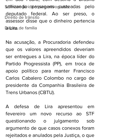
utilizando passagens custeadas pelo 
Software jurídico para advogados
deputado federal. Ao ser preso, o 
Direito de trânsito
assessor disse que o dinheiro pertencia 
a Lira.
Direito de família
Na acusação, a Procuradoria defendeu 
que os valores apreendidos deveriam 
ser entregues a Lira, na época líder do 
Partido Progressista (PP), em troca de 
apoio político para manter Francisco 
Carlos Cabalero Colombo no cargo de 
presidente da Companhia Brasileira de 
Trens Urbanos (CBTU).
A defesa de Lira apresentou em 
fevereiro um novo recurso ao STF 
questionando o julgamento sob 
argumento de que casos conexos foram 
rejeitados e anulados pela Justiça, o que 