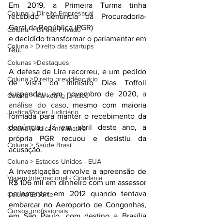
Em 2019, a Primeira Turma tinha 
Coluna: > Direito Empresarial
recebido denúncia da Procuradoria-
Geral da República (PGR) 
Coluna: > Direito Privado
e decidido transformar o parlamentar em 
Coluna > Direito das startups
réu.
Colunas >Destaques
A defesa de Lira recorreu, e um pedido 
Coluna >Direito previdênciário
de vista do ministro Dias Toffoli 
suspendeu, em novembro de 2020, 
a 
Coluna > Marketing jurídico
análise do caso
, mesmo com maioria 
Justiça/Poder Judiciário
formada para manter o recebimento da 
denúncia. Já em abril deste ano, a 
Coluna jurídica informativa
própria PGR recuou e desistiu da 
Coluna > Saúde Brasil
acusação.
Coluna > Estados Unidos - EUA
A investigação envolve a apreensão de 
Viajem Internacional - Cidadania
R$ 106 mil em dinheiro com um assessor 
parlamentar em 2012 quando tentava 
Coluna Esporte
embarcar no Aeroporto de Congonhas, 
Cursos profissionais
em São Paulo, com destino a Brasília 