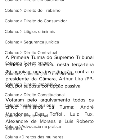
Coluna: > Direito do Trabalho
Coluna: > Direito do Consumidor
Coluna: > Litígios criminais
Coluna: > Segurança jurídica
Coluna: > Direito Contratual
A Primeira Turma do Supremo Tribunal 
Coluna: > Direito privado
Federal (
STF
) decidiu nesta terça-feira 
(6) arquivar uma investigação contra o 
Coluna: > Constituição e democracia
presidente da Câmara, 
Arthur Lira
 (PP-
Coluna: > Direito imobiliário
AL), por suposta corrupção passiva.
Coluna: > Direito Constitucional
Votaram pelo arquivamento todos os 
Coluna: >Sistema prisional
cinco ministros da Turma: 
André 
Mendonça
, 
Dias Toffoli
, 
Luiz Fux
, 
Coluna: > Direito Penal
Alexandre de Moraes
 e 
Luís Roberto 
Coluna >Advocacia na prática
Barroso
.
Coluna >Direitos das mulheres