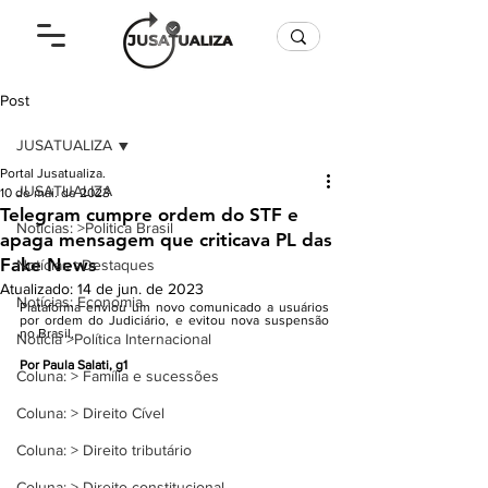
Post
JUSATUALIZA
Portal Jusatualiza.
JUSATUALIZA
10 de mai. de 2023
Telegram cumpre ordem do STF e
Notícias: >Politica Brasil
apaga mensagem que criticava PL das
Fake News
Notícias >Destaques
Atualizado:
14 de jun. de 2023
Notícias: Economia
Plataforma enviou um novo comunicado a usuários 
por ordem do Judiciário, e evitou nova suspensão 
no Brasil.
Notícia >Política Internacional
Por Paula Salati, g1
Coluna: > Família e sucessões
Coluna: > Direito Cível
Coluna: > Direito tributário
Coluna: > Direito constitucional