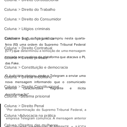
Coluna: > Direito do Trabalho
Coluna: > Direito do Consumidor
Coluna: > Litígios criminais
Coluna: > Segurança jurídica
Conforme o g1, o 
Telegram
 cumpriu nesta quarta-
feira (10) uma ordem do Supremo Tribunal Federal 
Coluna: > Direito Contratual
(
STF
) que 
determinou a remoção de uma mensagem
enviada aos usuários da plataforma que atacava o PL 
Coluna: > Direito privado
das Fake.
Coluna: > Constituição e democracia
O Judiciário obrigou ainda o Telegram a enviar uma 
Coluna: > Direito imobiliário
nova mensagem informando que o comunicado 
Coluna: > Direito Constitucional
anterior caracterizava "flagrante e ilícita 
desinformação".
Coluna: >Sistema prisional
Coluna: > Direito Penal
“Por determinação do Supremo Tribunal Federal, a 
Coluna >Advocacia na prática
empresa Telegram comunica: A mensagem anterior 
Coluna >Direitos das mulheres
do Telegram caracterizou FLAGRANTE e ILÍCITA 