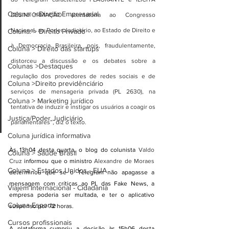
Coluna: > Direito Empresarial
DESINFORMAÇÃO atentatória ao Congresso 
Nacional, ao Poder Judiciário, ao Estado de Direito e 
Coluna: > Direito Privado
à Democracia Brasileira, pois, fraudulentamente, 
Coluna > Direito das startups
distorceu a discussão e os debates sobre a 
Colunas >Destaques
regulação dos provedores de redes sociais e de 
Coluna >Direito previdênciário
serviços de mensageria privada (PL 2630), na 
Coluna > Marketing jurídico
tentativa de induzir e instigar os usuários a coagir os 
Justiça/Poder Judiciário
parlamentares”, diz o texto.
Coluna jurídica informativa
Às 13h04 desta quarta, o blog do colunista
 Valdo 
Coluna > Saúde Brasil
Cruz
 informou que o ministro 
Alexandre de Moraes
Coluna > Estados Unidos - EUA
determinou que se o Telegram não apagasse a 
mensagem com críticas ao PL das Fake News, a 
Viajem Internacional - Cidadania
empresa poderia ser multada, e ter o aplicativo 
Coluna Esporte
suspenso por 72 horas.
Cursos profissionais
A plataforma cumpriu a decisão às 15h06 desta 