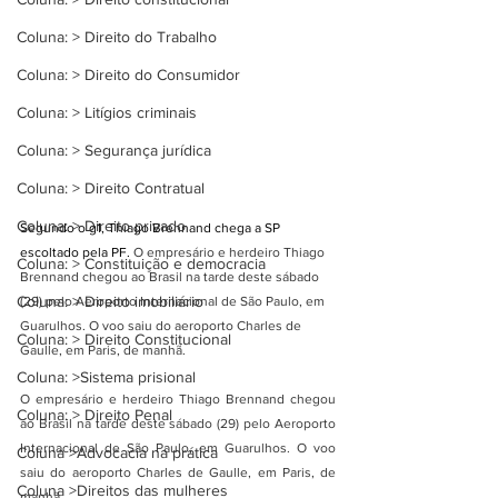
Coluna: > Direito do Trabalho
Coluna: > Direito do Consumidor
Coluna: > Litígios criminais
Coluna: > Segurança jurídica
Coluna: > Direito Contratual
Coluna: > Direito privado
Segundo o g1, Thiago Brennand chega a SP 
escoltado pela PF. 
O empresário e herdeiro Thiago 
Coluna: > Constituição e democracia
Brennand chegou ao Brasil na tarde deste sábado 
Coluna: > Direito imobiliário
(29) pelo Aeroporto Internacional de 
São Paulo
, em 
Guarulhos. O voo saiu do aeroporto Charles de 
Coluna: > Direito Constitucional
Gaulle, em Paris, de manhã.
Coluna: >Sistema prisional
O empresário e herdeiro Thiago Brennand chegou 
Coluna: > Direito Penal
ao Brasil na tarde deste sábado (29) pelo Aeroporto 
Internacional de 
São Paulo
, em Guarulhos. O voo 
Coluna >Advocacia na prática
saiu do aeroporto Charles de Gaulle, em Paris, de 
Coluna >Direitos das mulheres
manhã.