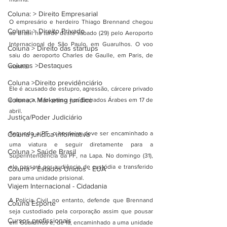
Coluna: > Direito Empresarial
O empresário e herdeiro Thiago Brennand chegou 
Coluna: > Direito Privado
ao Brasil na tarde deste sábado (29) pelo Aeroporto 
Internacional de 
São Paulo
, em Guarulhos. O voo 
Coluna > Direito das startups
saiu do aeroporto Charles de Gaulle, em Paris, de 
Colunas >Destaques
manhã.
Coluna >Direito previdênciário
Ele é acusado de estupro, agressão, cárcere privado 
Coluna > Marketing jurídico
e ameaça, e foi
 preso nos Emirados Árabes em 17 de 
abril.
Justiça/Poder Judiciário
Segundo a PF, o herdeiro deve ser encaminhado a 
Coluna jurídica informativa
uma viatura e seguir diretamente para a 
Coluna > Saúde Brasil
Superintendência da PF, na Lapa. No domingo (31), 
ele passará por audiência de custódia e transferido 
Coluna > Estados Unidos - EUA
para uma unidade prisional.
Viajem Internacional - Cidadania
A Polícia Civil, no entanto, defende que Brennand 
Coluna Esporte
seja custodiado pela corporação assim que pousar 
Cursos profissionais
em Guarulhos e, de lá, encaminhado a uma unidade 