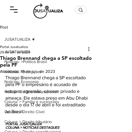
Post
JUSATUALIZA
Portal Jusatualiza.
JUSATUALIZA
29 de abr. de 2023
Thiago Brennand chega a SP escoltado
Notícias: >Politica Brasil
pela PF
Atualizado:
14 de jun. de 2023
Notícias >Destaques
Thiago Brennand chega a SP escoltado 
Notícias: Economia
pela PF o empresário é acusado de 
estupro, agressão, cárcere privado e 
Notícia >Política Internacional
ameaça. Ele estava preso em Abu Dhabi 
Coluna: > Família e sucessões
desde o dia 17 de abril e foi extraditado 
ao Brasil. 
Coluna: > Direito Cível
Coluna: > Direito tributário
PORTAL JUSATUALIZA
COLUNA > NOTÍCIAS DESTAQUES
Coluna: > Direito constitucional