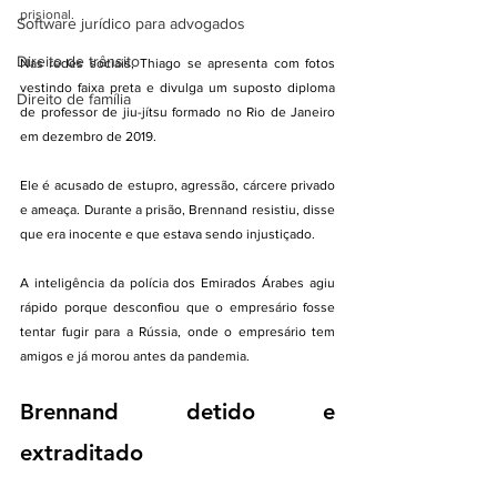
prisional.
Software jurídico para advogados
Direito de trânsito
Nas redes sociais, Thiago se apresenta com fotos 
vestindo faixa preta e divulga um suposto diploma 
Direito de família
de professor de jiu-jítsu formado no Rio de Janeiro 
em dezembro de 2019.
Ele é acusado de estupro, agressão, cárcere privado 
e ameaça. Durante a prisão, Brennand resistiu, disse 
que era inocente e que estava sendo injustiçado.
A inteligência da polícia dos Emirados Árabes agiu 
rápido porque desconfiou que o empresário fosse 
tentar fugir para a Rússia, onde o empresário tem 
amigos e já morou antes da pandemia.
Brennand detido e 
extraditado