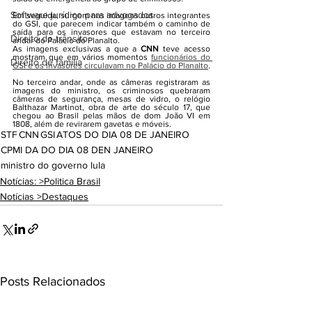
Software jurídico para advogados
Em seguida, surgem nas imagens outros integrantes 
do GSI, que parecem indicar também o caminho de 
saída para os invasores que estavam no terceiro 
Direito de trânsito
andar do Palácio do Planalto.
As imagens exclusivas a que a 
CNN
 teve acesso 
mostram que em vários momentos 
funcionários do 
Direito de família
GSI e os invasores circulavam no Palácio do Planalto
.
No terceiro andar, onde as câmeras registraram as 
imagens do ministro, os criminosos quebraram 
câmeras de segurança, mesas de vidro, o relógio 
Balthazar Martinot, obra de arte do século 17, que 
chegou ao Brasil pelas mãos de dom João VI em 
1808, além de revirarem gavetas e móveis.
STF
CNN
GSI
ATOS DO DIA 08 DE JANEIRO
CPMI DA DO DIA 08 DEN JANEIRO
ministro do governo lula
Notícias: >Politica Brasil
Notícias >Destaques
Posts Relacionados