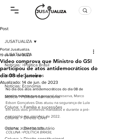
Post
JUSATUALIZA
Portal Jusatualiza.
JUSATUALIZA
19 de abr. de 2023
Vídeo comprova que Ministro do GSI
Notícias: >Politica Brasil
participou de atos antidemocráticos do
dia 08 de janeiro
Notícias >Destaques
Atualizado:
14 de jun. de 2023
Notícias: Economia
No dia dos atos antidemocráticos do dia 08 de 
janeiro mostra que o g
eneral da reserva, Marco 
Notícia >Política Internacional
Edson Gonçalves Dias atuou na segurança de Lula 
Coluna: > Família e sucessões
em seus dois primeiros mandatos e durante a pré-
campanha das eleições de 2022. 
Coluna: > Direito Cível
Coluna: > Direito tributário
PORTAL JUSATUALIZA
COLUNA >POLÍTICA BRASIL
Coluna: > Direito constitucional