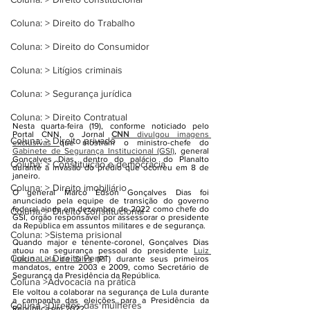
Coluna: > Direito do Trabalho
Coluna: > Direito do Consumidor
Coluna: > Litígios criminais
Coluna: > Segurança jurídica
Coluna: > Direito Contratual
Nesta quarta-feira (19), conforme noticiado pelo 
Portal CNN, o Jornal 
CNN 
divulgou imagens 
Coluna: > Direito privado
exclusivas 
que mostram o ministro-chefe do 
Gabinete de Segurança Institucional (GSI)
, general 
Gonçalves Dias, dentro do palácio do Planalto 
Coluna: > Constituição e democracia
durante a invasão do prédio que ocorreu em 8 de 
janeiro.
Coluna: > Direito imobiliário
O general Marco Edson Gonçalves Dias foi 
anunciado pela equipe de transição do governo 
federal ainda em dezembro de 2022 como chefe do 
Coluna: > Direito Constitucional
GSI, órgão responsável por assessorar o presidente 
da República em assuntos militares e de segurança.
Coluna: >Sistema prisional
Quando major e tenente-coronel, Gonçalves Dias 
atuou na segurança pessoal do presidente 
Luiz 
Coluna: > Direito Penal
Inácio Lula da Silva
 (PT) durante seus primeiros 
mandatos, entre 2003 e 2009, como Secretário de 
Segurança da Presidência da República.
Coluna >Advocacia na prática
Ele voltou a colaborar na segurança de Lula durante 
a campanha das eleições para a Presidência da 
Coluna >Direitos das mulheres
República em 2022.