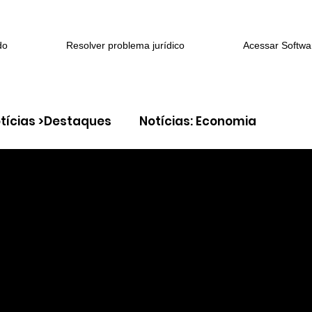
do
Resolver problema jurídico
Acessar Softwa
tícias >Destaques
Notícias: Economia
> Família e sucessões
Coluna: > Direito Cível
eito constitucional
Coluna: > Direito do Trabalh
 > Litígios criminais
Coluna: > Segurança jurídi