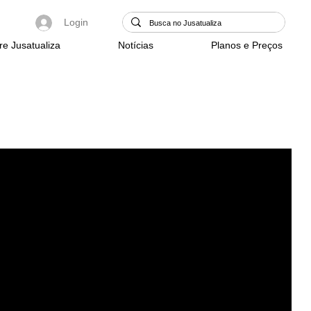
Login
re Jusatualiza
Notícias
Planos e Preços
Login/Registre-se
o
ca