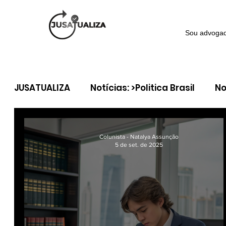
Sou advoga
JUSATUALIZA
Notícias: >Politica Brasil
No
Notícia >Política Internacional
Coluna: 
Colunista - Natalya Assunção
5 de set. de 2025
Coluna: > Direito tributário
Coluna: > Dir
Coluna: > Direito do Consumidor
Coluna: