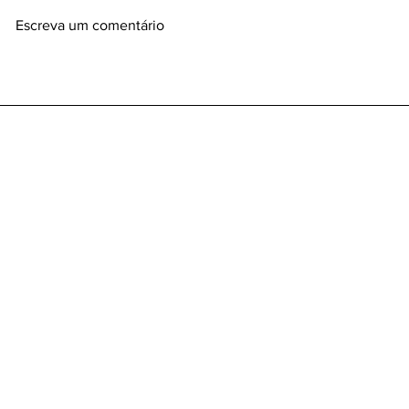
Escreva um comentário
Tire Suas Dúvidas Sobre
Demissão s
Direito Trabalhista e
O Que é, Di
Encontre o Advogado Ideal
Trabalhado
Funciona