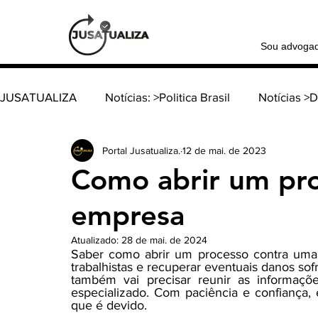
Sou advoga
JUSATUALIZA
Notícias: >Politica Brasil
Notícias >
Portal Jusatualiza.
12 de mai. de 2023
Notícia >Política Internacional
Coluna: > Família e
Como abrir um pr
empresa
Coluna: > Direito tributário
Coluna: > Direito consti
Atualizado:
28 de mai. de 2024
Saber como abrir um processo contra uma e
trabalhistas e recuperar eventuais danos sof
Coluna: > Direito do Trabalho
Coluna: > Direito d
também vai precisar reunir as informaçõ
especializado. Com paciência e confiança, 
que é devido.