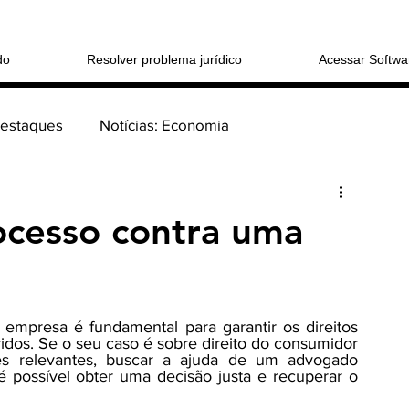
do
Resolver problema jurídico
Acessar Softwa
Destaques
Notícias: Economia
Login/Registre
 sucessões
Coluna: > Direito Cível
ocesso contra uma
tucional
mpresa é fundamental para garantir os direitos 
ridos. Se o seu caso é sobre direito do consumidor 
o Consumidor
es relevantes, buscar a ajuda de um advogado 
é possível obter uma decisão justa e recuperar o 