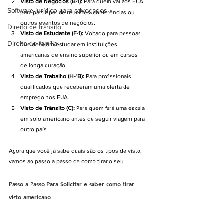
Visto de Negócios (B-1):
 Para quem vai aos EUA 
Software jurídico para advogados
para participar de reuniões, conferências ou 
outros eventos de negócios.
Direito de trânsito
Visto de Estudante (F-1):
 Voltado para pessoas 
Direito de família
que desejam estudar em instituições 
americanas de ensino superior ou em cursos 
de longa duração.
Visto de Trabalho (H-1B):
 Para profissionais 
qualificados que receberam uma oferta de 
emprego nos EUA.
Visto de Trânsito (C):
 Para quem fará uma escala 
em solo americano antes de seguir viagem para 
outro país.
Agora que você já sabe quais são os tipos de visto, 
vamos ao passo a passo de como tirar o seu.
Passo a Passo Para Solicitar e saber como tirar 
visto americano