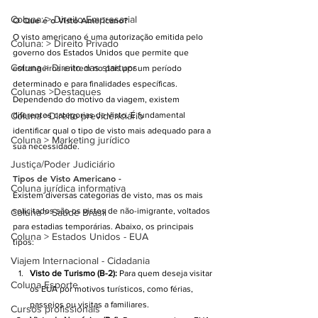
Coluna: > Direito Empresarial
O Que é o Visto Americano? 
O visto americano é uma autorização emitida pelo 
Coluna: > Direito Privado
governo dos Estados Unidos que permite que 
Coluna > Direito das startups
estrangeiros entrem no país por um período 
determinado e para finalidades específicas. 
Colunas >Destaques
Dependendo do motivo da viagem, existem 
Coluna >Direito previdênciário
diferentes categorias de visto. É fundamental 
identificar qual o tipo de visto mais adequado para a 
Coluna > Marketing jurídico
sua necessidade.
Justiça/Poder Judiciário
Tipos de Visto Americano -
Coluna jurídica informativa
Existem diversas categorias de visto, mas os mais 
solicitados são os vistos de não-imigrante, voltados 
Coluna > Saúde Brasil
para estadias temporárias. Abaixo, os principais 
Coluna > Estados Unidos - EUA
tipos:
Viajem Internacional - Cidadania
Visto de Turismo (B-2):
 Para quem deseja visitar 
Coluna Esporte
os EUA por motivos turísticos, como férias, 
passeios ou visitas a familiares.
Cursos profissionais