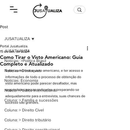
Post
JUSATUALIZA
Portal Jusatualiza.
JUSATUALIZA
15 de out. de 2024
Como Tirar o Visto Americano: Guia
Notícias: >Politica Brasil
Completo e Atualizado
Notícias >Destaques
Saber como tirar o visto americano, e ter acesso a 
informações de todo o processo de obtenção do 
Notícias: Economia
visto americano pode parecer desafiador, mas 
seguindo os passos indicados e preparando-se 
Notícia >Política Internacional
adequadamente para a entrevista, suas chances de 
Coluna: > Família e sucessões
sucesso são grandes. 
Coluna: > Direito Cível
Coluna: > Direito tributário
Coluna: > Direito constitucional