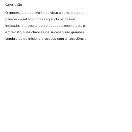
Conclusão
O processo de obtenção do visto americano pode 
parecer desafiador, mas seguindo os passos 
indicados e preparando-se adequadamente para a 
entrevista, suas chances de sucesso são grandes. 
Lembre-se de iniciar o processo com antecedência 
e ficar atento a todos os detalhes, desde o 
preenchimento do formulário DS-160 até o 
comparecimento ao consulado. Boa sorte!
Visto americano
viagens
Viajem Internacional - Cidadania
Posts Relacionados