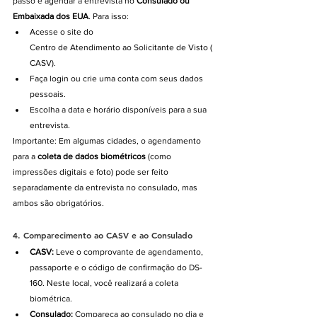
passo é agendar a entrevista no 
Consulado ou 
Embaixada dos EUA
. Para isso:
Acesse o site do 
Centro de Atendimento ao Solicitante de Visto (
CASV).
Faça login ou crie uma conta com seus dados 
pessoais.
Escolha a data e horário disponíveis para a sua 
entrevista.
Importante: Em algumas cidades, o agendamento 
para a 
coleta de dados biométricos
 (como 
impressões digitais e foto) pode ser feito 
separadamente da entrevista no consulado, mas 
ambos são obrigatórios.
4. 
Comparecimento ao CASV e ao Consulado
CASV:
 Leve o comprovante de agendamento, 
passaporte e o código de confirmação do DS-
160. Neste local, você realizará a coleta 
biométrica.
Consulado:
 Compareça ao consulado no dia e 