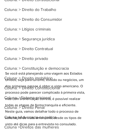
Coluna: > Direito do Trabalho
Coluna: > Direito do Consumidor
Coluna: > Litígios criminais
Coluna: > Segurança jurídica
Coluna: > Direito Contratual
Coluna: > Direito privado
Coluna: > Constituição e democracia
Se você está planejando uma viagem aos Estados 
Coluna: > Direito imobiliário
Unidos, seja para turismo, estudo ou negócios, um 
dos primeiros passos é obter o visto americano. O 
Coluna: > Direito Constitucional
processo pode parecer complicado à primeira vista, 
Coluna: >Sistema prisional
mas com a orientação correta, é possível realizar 
todas as etapas de forma tranquila e eficiente. 
Coluna: > Direito Penal
Neste guia, vamos detalhar todo o processo de 
Coluna >Advocacia na prática
solicitação do visto americano, desde os tipos de 
visto até dicas para a entrevista no consulado.
Coluna >Direitos das mulheres