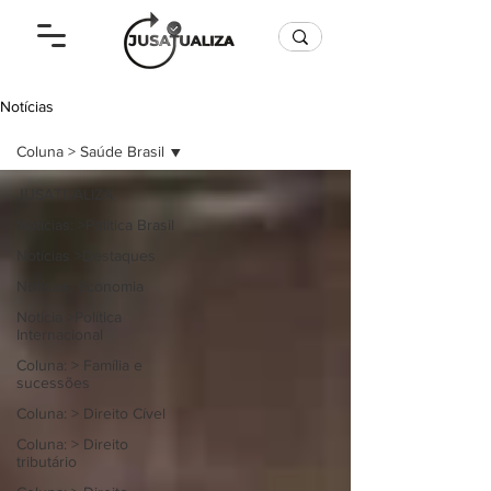
Notícias
Coluna > Saúde Brasil
JUSATUALIZA
Notícias: >Politica Brasil
Notícias >Destaques
Notícias: Economia
Notícia >Política
Internacional
Coluna: > Família e
sucessões
Coluna: > Direito Cível
Coluna: > Direito
tributário