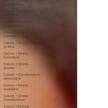
Coluna: > Direito
constitucional
Coluna: > Direito do
Trabalho
Coluna: > Direito do
Consumidor
Coluna: > Litígios
criminais
Coluna: > Segurança
jurídica
Coluna: > Direito
Contratual
Coluna: > Direito
privado
Coluna: > Constituição e
democracia
Coluna: > Direito
imobiliário
Coluna: > Direito
Constitucional
Coluna: >Sistema