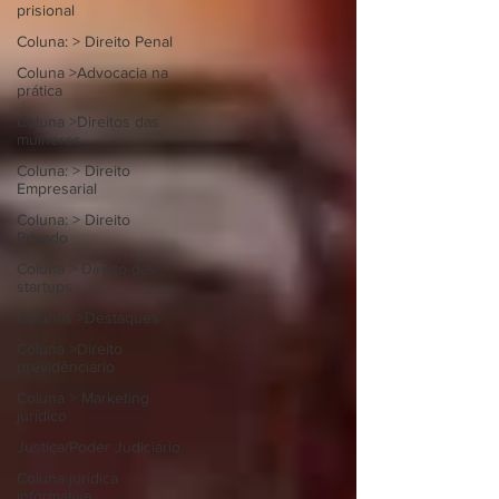
prisional
Coluna: > Direito Penal
Coluna >Advocacia na
prática
Coluna >Direitos das
mulheres
Coluna: > Direito
Empresarial
Coluna: > Direito
Privado
Coluna > Direito das
startups
Colunas >Destaques
Coluna >Direito
previdênciário
Coluna > Marketing
jurídico
Justiça/Poder Judiciário
Coluna jurídica
informativa