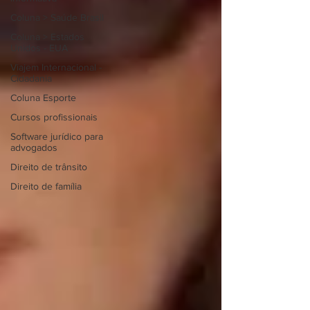
Coluna > Saúde Brasil
Coluna > Estados
Unidos - EUA
Viajem Internacional -
Cidadania
Coluna Esporte
Cursos profissionais
Software jurídico para
advogados
Direito de trânsito
Direito de família