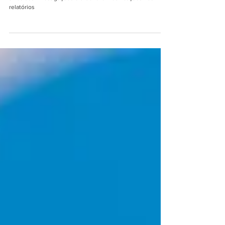
Diálogos indicam que Alexandre de Moraes escolhia os
alvos das investigações e ordenava modificações nos
relatórios