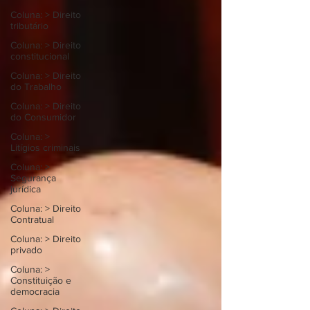
Coluna: > Direito
tributário
Coluna: > Direito
constitucional
Coluna: > Direito
do Trabalho
Coluna: > Direito
do Consumidor
Coluna: >
Litígios criminais
Coluna: >
Segurança
jurídica
Coluna: > Direito
Contratual
Coluna: > Direito
privado
Coluna: >
Constituição e
democracia