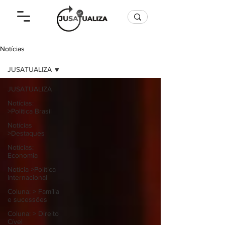
Notícias
JUSATUALIZA
JUSATUALIZA
Notícias:
>Politica Brasil
Notícias
>Destaques
Notícias:
Economia
Notícia >Política
Internacional
Coluna: > Família
e sucessões
Coluna: > Direito
Cível