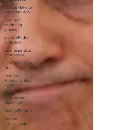
Coluna >Direito
previdênciário
Coluna >
Marketing
jurídico
Justiça/Poder
Judiciário
Coluna jurídica
informativa
Coluna > Saúde
Brasil
Coluna >
Estados Unidos
- EUA
Viajem
Internacional -
Cidadania
Coluna Esporte
Cursos
profissionais