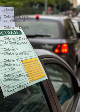
Coluna: > Direito
tributário
Coluna: > Direito
constitucional
Coluna: > Direito
do Trabalho
Coluna: > Direito
do Consumidor
Coluna: >
Litígios criminais
Coluna: >
Segurança
jurídica
Coluna: > Direito
Contratual
Coluna: > Direito
privado
Coluna: >
Constituição e
democracia