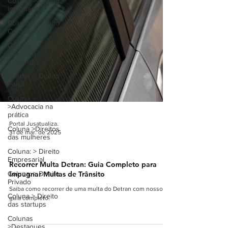
Coluna: > Direito
imobiliário
Coluna: > Direito
Constitucional
Coluna:
>Sistema
prisional
Coluna: > Direito
Penal
Coluna
>Advocacia na
prática
Coluna >Direitos
das mulheres
Coluna: > Direito
Portal Jusatualiza.
Empresarial
31 de mar. de 2025
Coluna: > Direito
DIREITO DE TRÂNSITO
Privado
Recorrer Multa Detran: Guia Completo para
Coluna > Direito
Impugnar Multas de Trânsito
das startups
Saiba como recorrer de uma multa do Detran com nosso
Colunas
guia completo.
>Destaques