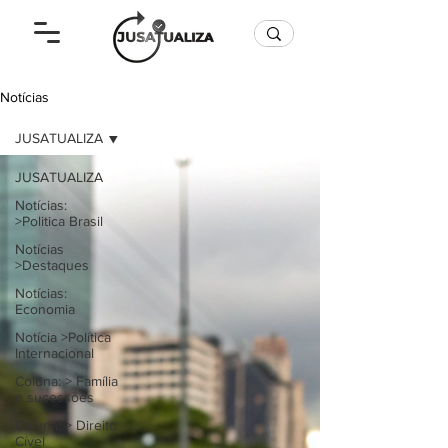
Notícias
JUSATUALIZA
JUSATUALIZA
Notícias:
>Politica Brasil
Notícias
>Destaques
Notícias:
Economia
Notícia >Política
Internacional
Coluna: > Família
e sucessões
Coluna: > Direito
Cível