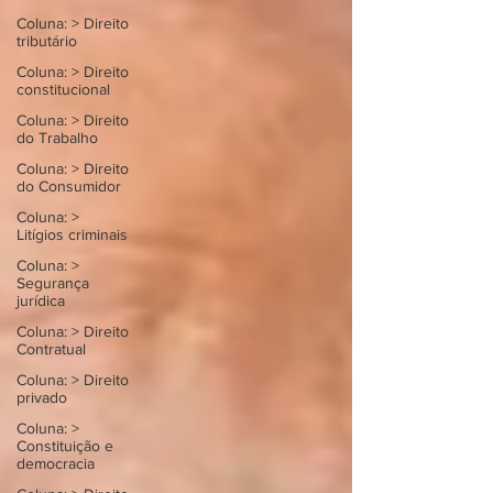
Coluna: > Direito
tributário
Coluna: > Direito
constitucional
Coluna: > Direito
do Trabalho
Coluna: > Direito
do Consumidor
Coluna: >
Litígios criminais
Coluna: >
Segurança
jurídica
Coluna: > Direito
Contratual
Coluna: > Direito
privado
Coluna: >
Constituição e
democracia