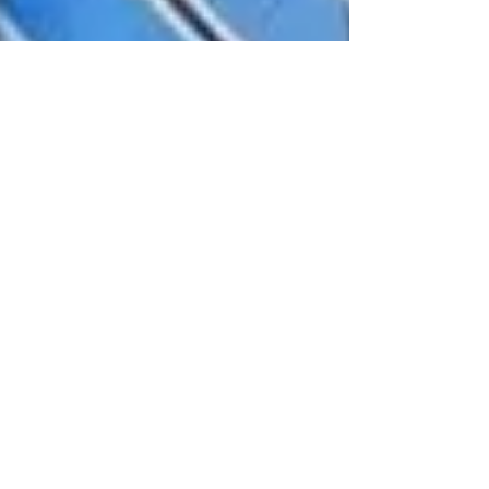
Portal Jusatualiza.
25 de abr. de 2023
NOTÍCIA >POLÍTICA INTERNACIONAL
Biden anuncia que vai concorrer à reeleição
Presidente dos EUA, de 80 anos, lançou oficialmente
campanha para um segundo mandato em 2024, ao lado da
vice Kamala Harris.