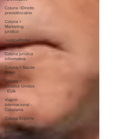
Coluna >Direito
previdênciário
Coluna >
Marketing
jurídico
Justiça/Poder
Judiciário
Coluna jurídica
informativa
Coluna > Saúde
Brasil
Coluna >
Estados Unidos
- EUA
Viajem
Internacional -
Cidadania
Coluna Esporte
Cursos
profissionais