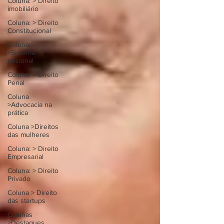
Coluna: > Direito
imobiliário
Coluna: > Direito
Constitucional
Coluna:
>Sistema
prisional
Coluna: > Direito
Penal
Coluna
>Advocacia na
prática
Coluna >Direitos
das mulheres
Coluna: > Direito
Empresarial
Coluna: > Direito
Privado
Coluna > Direito
das startups
Colunas
>Destaques