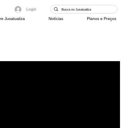
Login
re Jusatualiza
Notícias
Planos e Preços
Login/Registre-se
o
ca