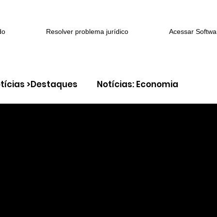
do
Resolver problema jurídico
Acessar Softwa
tícias >Destaques
Notícias: Economia
> Família e sucessões
Coluna: > Direito Cível
eito constitucional
Coluna: > Direito do Trabalh
 > Litígios criminais
Coluna: > Segurança jurídi