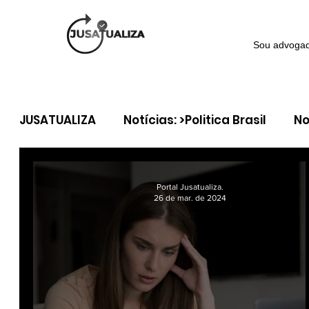
Sou advoga
JUSATUALIZA
Notícias: >Politica Brasil
No
Notícia >Política Internacional
Coluna: 
Portal Jusatualiza.
26 de mar. de 2024
Coluna: > Direito tributário
Coluna: > Dir
Coluna: > Direito do Consumidor
Coluna: