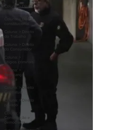
Coluna: > Direito
tributário
Coluna: > Direito
constitucional
Coluna: > Direito
do Trabalho
Coluna: > Direito
do Consumidor
Coluna: >
Litígios criminais
Coluna: >
Segurança
jurídica
Coluna: > Direito
Contratual
Coluna: > Direito
privado
Coluna: >
Constituição e
democracia