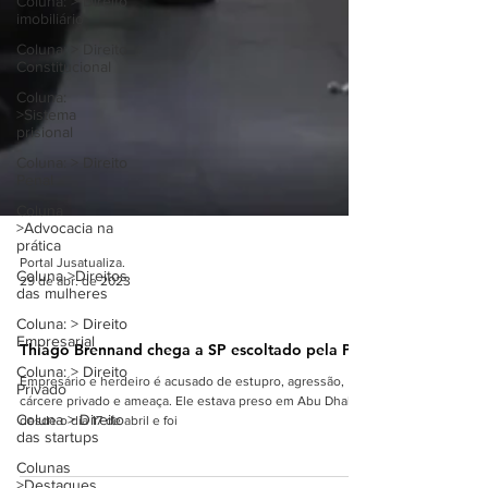
Coluna: > Direito
imobiliário
Coluna: > Direito
Constitucional
Coluna:
>Sistema
prisional
Coluna: > Direito
Penal
Coluna
>Advocacia na
prática
Coluna >Direitos
das mulheres
Portal Jusatualiza.
29 de abr. de 2023
Coluna: > Direito
Empresarial
NOTÍCIAS >DESTAQUES
Coluna: > Direito
Thiago Brennand chega a SP escoltado pela PF
Privado
Empresário e herdeiro é acusado de estupro, agressão,
Coluna > Direito
cárcere privado e ameaça. Ele estava preso em Abu Dhabi
das startups
desde o dia 17 de abril e foi
Colunas
>Destaques