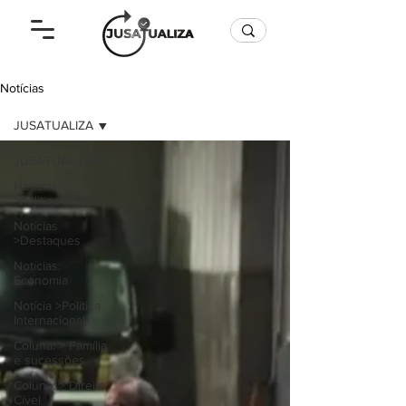
Notícias
JUSATUALIZA
JUSATUALIZA
Notícias:
>Politica Brasil
Notícias
>Destaques
Notícias:
Economia
Notícia >Política
Internacional
Coluna: > Família
e sucessões
Coluna: > Direito
Cível