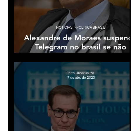
Coluna: > Direito Contratual
Coluna: > D
NOTÍCIAS: >POLITICA BRASIL
Coluna: > Direito imobiliário
Coluna: > Di
Alexandre de Moraes suspen
Telegram no brasil se não
apagar mensagem contra P
Coluna: > Direito Penal
Coluna >Advocac
das Fake News
Portal Jusatualiza.
17 de abr. de 2023
Coluna: > Direito Empresarial
Coluna: > 
Coluna >Direito previdênciário
Coluna >
Coluna jurídica informativa
Coluna > S