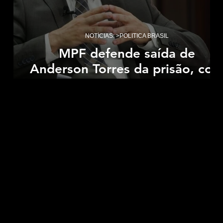
NOTÍCIAS: >POLITICA BRASIL
ia
MPF defende saída de
 a
Anderson Torres da prisão, co
cumprimento de medidas
cautelares