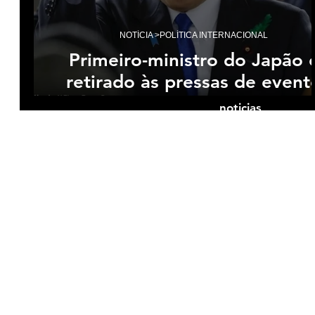
NOTÍCIA >POLÍTICA INTERNACIONAL
Primeiro-ministro do Japão 
retirado às pressas de event
após explosão
noticias