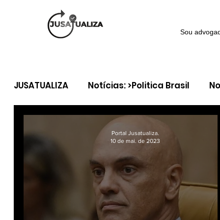
Sou advoga
JUSATUALIZA
Notícias: >Politica Brasil
No
Notícia >Política Internacional
Coluna: 
Portal Jusatualiza.
10 de mai. de 2023
Coluna: > Direito tributário
Coluna: > Dir
Coluna: > Direito do Consumidor
Coluna: