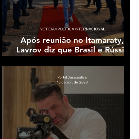
acia
NOTÍCIA >POLÍTICA INTERNACIONAL
Após reunião no Itamaraty,
Lavrov diz que Brasil e Rússia
s
têm visões 'similares'
Portal Jusatualiza.
15 de abr. de 2023
Colunas >Destaques