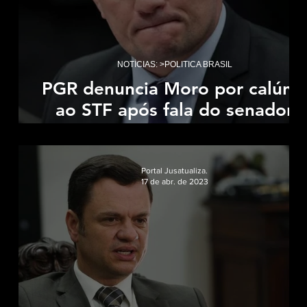
ireito privado
Coluna: > Constituição e democr
NOTÍCIAS: >POLITICA BRASIL
reito Constitucional
Coluna: >Sistema prisional
de
PGR denuncia Moro por calúnia
ao STF após fala do senador
L
sobre o ministro Gilmar Mende
ia na prática
Coluna >Direitos das mulheres
Portal Jusatualiza.
17 de abr. de 2023
Direito Privado
Coluna > Direito das startups
 Marketing jurídico
Justiça/Poder Judiciário
aúde Brasil