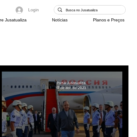
Login
re Jusatualiza
Notícias
Planos e Preços
Login/Registre-se
Portal Jusatualiza.
17 de abr. de 2023
o
ca