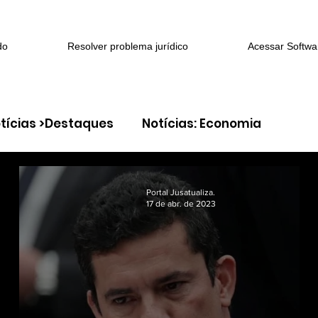
do
Resolver problema jurídico
Acessar Softwa
tícias >Destaques
Notícias: Economia
> Família e sucessões
Coluna: > Direito Cível
Portal Jusatualiza.
17 de abr. de 2023
eito constitucional
Coluna: > Direito do Trabalh
 > Litígios criminais
Coluna: > Segurança jurídi