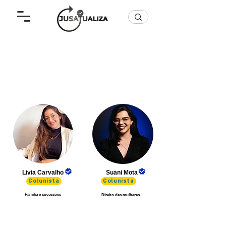
Livia Carvalho
Suani Mota
Colunista
Colunista
Família e sucessões
Direito das mulheres