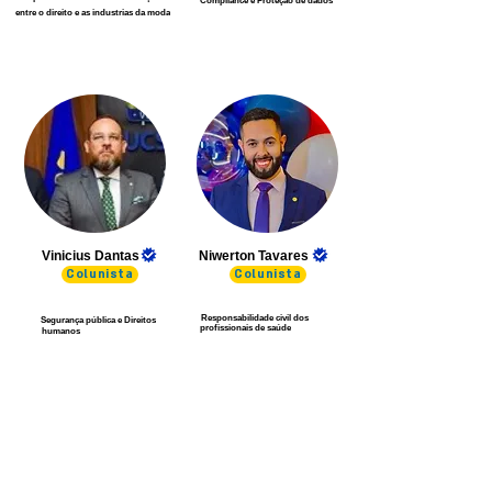
Compliance e Proteção de dados
entre o direito e as industrias da moda
Vinicius Dantas
Niwerton Tavares
Colunista
Colunista
Responsabilidade civil dos
Segurança pública e Direitos
profissionais de saúde
humanos