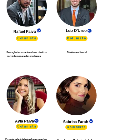
Luiz D'Urso
Rafael Paiva
Colunista
Colunista
Proteção internacional aos direitos
Direito ambiental
constitucionais das mulheres
Ayla Paiva
Sabrina Farah
Colunista
Colunista
Propriedade intelectual e as relações