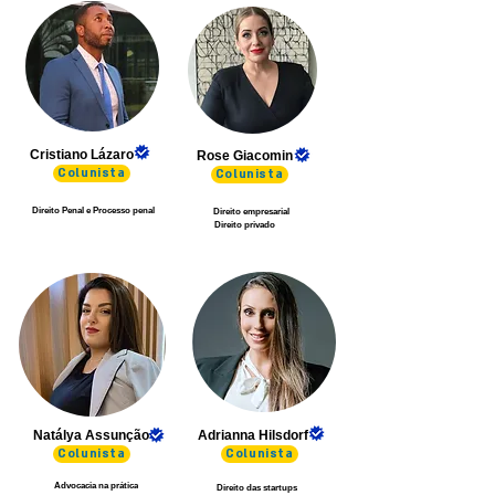
Cristiano Lázaro
Rose Giacomin
Colunista
Colunista
Direito Penal e Processo penal
Direito empresarial
Direito privado
Natálya Assunção
Adrianna Hilsdorf
Colunista
Colunista
Advocacia na prática
Direito das startups