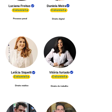
Luciana Freitas
Daniela Meira
Colunista
Colunista
Processo penal
Direito digital
Letícia Siquelli
Vitória furtado
Colunista
Colunista
Direito médico
Direito do trabalho