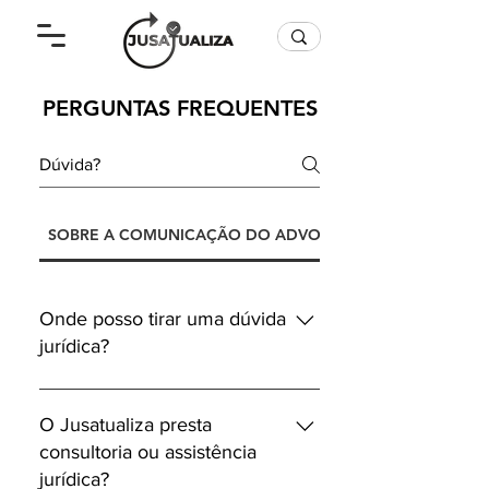
PERGUNTAS FREQUENTES
SOBRE A COMUNICAÇÃO DO ADVOGADO E O CLIENTE
Onde posso tirar uma dúvida
jurídica?
Em nossa plataforma, existe várias
colunas informativas, para que
O Jusatualiza presta
pessoas com conhecimento em
consultoria ou assistência
Direito e áreas afins possam
jurídica?