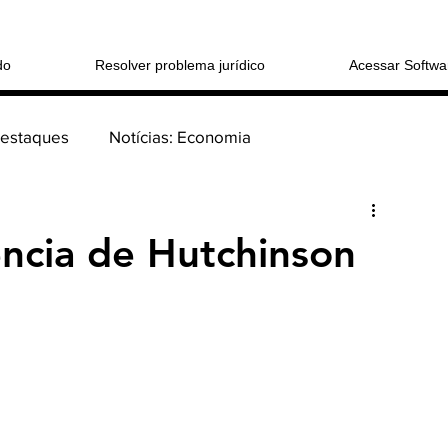
do
Resolver problema jurídico
Acessar Softwa
Destaques
Notícias: Economia
Login/Registre
 sucessões
Coluna: > Direito Cível
ncia de Hutchinson
tucional
o Consumidor