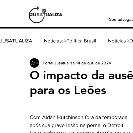
Sou advoga
JUSATUALIZA
Notícias: >Politica Brasil
Notícias >
Portal Jusatualiza.
14 de out. de 2024
Notícia >Política Internacional
Coluna: > Família e
O impacto da ausê
para os Leões
Coluna: > Direito tributário
Coluna: > Direito consti
Coluna: > Direito do Trabalho
Coluna: > Direito d
Com Aidan Hutchinson fora da temporada 
após sua grave lesão na perna, o Detroit 