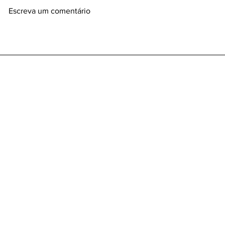
Escreva um comentário
Quando o compliance deixa
A transform
de ser valor e vira narrativa:
advocacia:
o alerta silencioso do caso
revoluciona
HAPVIDA