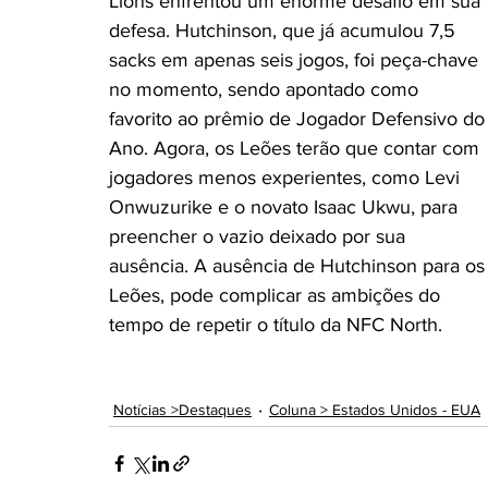
Lions enfrentou um enorme desafio em sua 
Coluna: > Litígios criminais
Coluna: > Segurança ju
defesa. Hutchinson, que já acumulou 7,5 
sacks em apenas seis jogos, foi peça-chave 
no momento, sendo apontado como 
Coluna: > Direito privado
Coluna: > Constituição 
favorito ao prêmio de Jogador Defensivo do
Ano. Agora, os Leões terão que contar com 
jogadores menos experientes, como Levi 
Coluna: > Direito imobiliário
Coluna: > Direito Cons
Onwuzurike e o novato Isaac Ukwu, para 
preencher o vazio deixado por sua 
ausência. A ausência de Hutchinson para os
Coluna: >Sistema prisional
Coluna: > Direito Penal
Leões, pode complicar as ambições do 
tempo de repetir o título da NFC North.
Coluna >Direitos das mulheres
Coluna: > Direito 
Notícias >Destaques
Coluna > Estados Unidos - EUA
Coluna: > Direito Privado
Coluna > Direito das sta