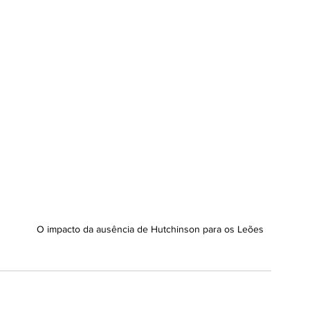
rídica
Coluna: > Direito Contratual
e democracia
 
titucional
 
Coluna >Advocacia na prática
Empresarial
O impacto da ausência de Hutchinson para os Leões
rtups
Colunas >Destaques