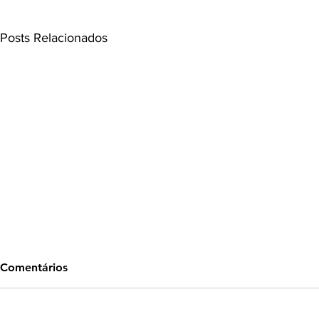
Coluna >Direito previdênciário
Coluna > Marketing
Posts Relacionados
Coluna jurídica informativa
Coluna > Saúde Brasil
Comentários