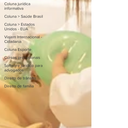
Coluna jurídica
informativa
Coluna > Saúde Brasil
Coluna > Estados
Unidos - EUA
Viajem Internacional -
Cidadania
Coluna Esporte
Cursos profissionais
Software jurídico para
advogados
Direito de trânsito
Direito de família