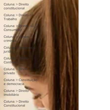
Coluna: > Direito
constitucional
Coluna: > Direito do
Trabalho
Coluna: > Direito do
Consumidor
Coluna: > Litígios
criminais
Coluna: > Segurança
jurídica
Coluna: > Direito
Contratual
Coluna: > Direito
privado
Coluna: > Constituição
e democracia
Coluna: > Direito
imobiliário
Coluna: > Direito
Constitucional